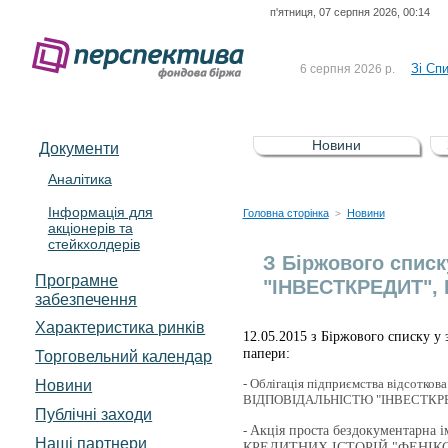
п'ятниця, 07 серпня 2026, 00:14
До Сп
4 серпня 2026 р.
відсоткова електронна 
Зі Сп
6 серпня 2026 р.
До Сп
5 серпня 2026 р.
UA4000239099)
Зі сп
5 серпня 2026 р.
Новини
Документи
UA4000232607)
До ув
5 серпня 2026 р.
Аналітика
Інформація для
До Сп
4 серпня 2026 р.
Головна сторінка
Новини
>
акціонерів та
відсоткова електронна 
стейкхолдерів
Зі Сп
6 серпня 2026 р.
З Біржового списк
Програмне
"ІНВЕСТКРЕДИТ", П
забезпечення
Характеристика pинків
12.05.2015 з Біржового списку у 
папери:
Торговельний календар
- Облігація підприємства відсот
Новини
ВІДПОВІДАЛЬНІСТЮ "ІНВЕСТКРЕД
Публічні заходи
-
Акція проста бездокументар
Наші партнери
КРЕДИТНИХ ІСТОРІЙ "ФЕНІКС"