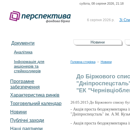
субота, 08 серпня 2026, 21:18
До Сп
4 серпня 2026 р.
відсоткова електронна 
Зі Сп
6 серпня 2026 р.
До Сп
5 серпня 2026 р.
UA4000239099)
Зі сп
5 серпня 2026 р.
Новини
Документи
UA4000232607)
До ув
5 серпня 2026 р.
Аналітика
Інформація для
До Сп
4 серпня 2026 р.
Головна сторінка
Новини
>
акціонерів та
відсоткова електронна 
стейкхолдерів
Зі Сп
6 серпня 2026 р.
До Біржового спис
Програмне
"Дніпроспецсталь"
забезпечення
"ЕК "Чернівціобл
Характеристика pинків
26.05.2015 До Біржового списку бул
Торговельний календар
-
Акція проста бездокументарна 
Новини
"Дніпроспецсталь" ім. А.М. Куз
Публічні заходи
-
Акція проста бездокументарна 
Наші партнери