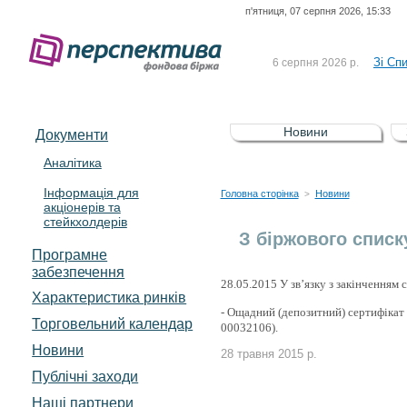
п'ятниця, 07 серпня 2026, 15:33
До Сп
4 серпня 2026 р.
відсоткова електронна 
Зі Сп
6 серпня 2026 р.
До Сп
5 серпня 2026 р.
UA4000239099)
Зі сп
5 серпня 2026 р.
Новини
Документи
UA4000232607)
До ув
5 серпня 2026 р.
Аналітика
Інформація для
До Сп
4 серпня 2026 р.
Головна сторінка
Новини
>
акціонерів та
відсоткова електронна 
стейкхолдерів
Зі Сп
6 серпня 2026 р.
З біржового списк
Програмне
забезпечення
28.05.2015 У зв’язку з закінченням 
Характеристика pинків
- Ощадний (депозитний) сертифікат
Торговельний календар
00032106).
Новини
28 травня 2015 р.
Публічні заходи
Наші партнери