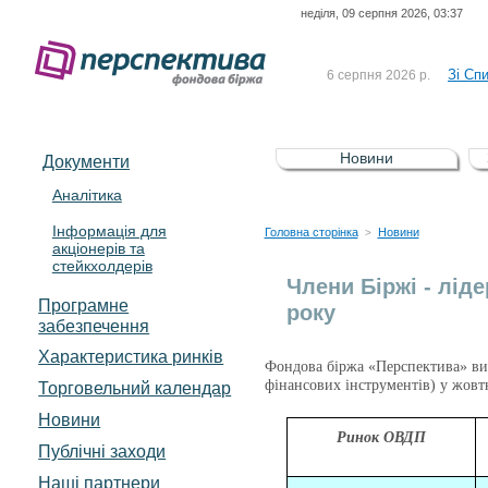
неділя, 09 серпня 2026, 03:37
До Сп
4 серпня 2026 р.
відсоткова електронна 
Зі Сп
6 серпня 2026 р.
До Сп
5 серпня 2026 р.
UA4000239099)
Зі сп
5 серпня 2026 р.
Новини
Документи
UA4000232607)
До ув
5 серпня 2026 р.
Аналітика
Інформація для
До Сп
4 серпня 2026 р.
Головна сторінка
Новини
>
акціонерів та
відсоткова електронна 
стейкхолдерів
Зі Сп
6 серпня 2026 р.
Члени Біржі - лід
Програмне
року
забезпечення
Характеристика pинків
Фондова біржа «Перспектива» визн
фінансових інструментів) у жовтн
Торговельний календар
Новини
Ринок ОВДП
Публічні заходи
Наші партнери