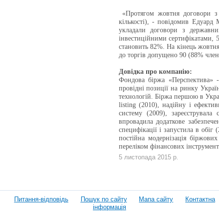
«Протягом жовтня договори з 
кількості), - повідомив Едуар
укладали договори з державни
інвестиційними сертифікатами, 5
становить 82%. На кінець жовтня
до торгів допущено 90 (88% член
Довідка про компанію:
Фондова біржа «Перспектива» - 
провідні позиції на ринку Укра
технологій. Біржа першою в Украї
listing (2010), надійну і ефект
систему (2009), зареєструвала 
впровадила додаткове забезпече
специфікації і запустила в обіг
постійна модернізація біржових
переліком фінансових інструмент
5 листопада 2015 р.
Питання-відповідь
Пошук по сайту
Мапа сайту
Контактна
інформація