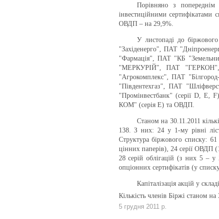
Порівняно з попереднім 
інвестиційними сертифікатами с
ОВДП – на 29,9%.
У листопаді до біржового
"Західенерго"
,
ПАТ "Дніпроенер
"Фармація", ПАТ "КБ "Земельни
"МЕРКУРІЙ"
,
ПАТ "ГЕРКОН"
"Агрокомплекс", ПАТ "Білгоро
"Південтехгаз"
,
ПАТ "Шліфверс
"Промінвестбанк" (серії D, E, 
КОМ"
(серія Е)
та ОВДП.
Станом на 30.11.2011 кільк
138. З них: 24 у 1-му рівні ліс
Структура біржового списку: 61 
цінних паперів), 24 серії ОВДП (1
28 серій облігацій (з них 5 – у
опціонних сертифікатів (у списк
Капіталізація акцій у склад
Кількість членів Біржі станом на
5 грудня 2011 р.