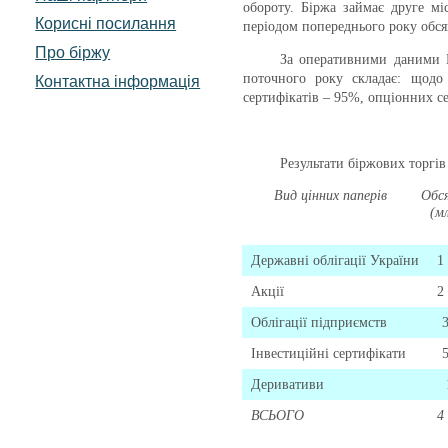
обороту. Біржа займає друге мі
Корисні посилання
періодом попереднього року обсяг 
Про біржу
За оперативними даними Н
поточного року складає: щод
Контактна інформація
сертифікатів – 95%, опціонних с
Результати біржових торгів
Вид цінних паперів
Обся
(мл
Державні облігації України
1
Акції
2
Облігації підприємств
Інвестиційні сертифікати
Деривативи
ВСЬОГО
4