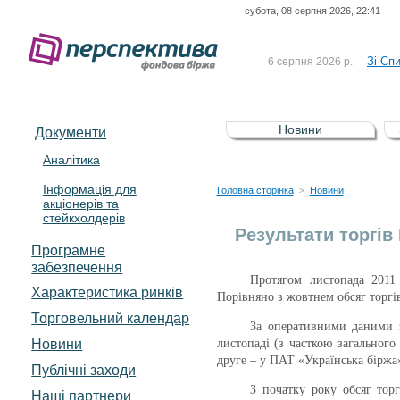
субота, 08 серпня 2026, 22:41
До Сп
4 серпня 2026 р.
відсоткова електронна 
Зі Сп
6 серпня 2026 р.
До Сп
5 серпня 2026 р.
UA4000239099)
Зі сп
5 серпня 2026 р.
Новини
Документи
UA4000232607)
До ув
5 серпня 2026 р.
Аналітика
Інформація для
До Сп
4 серпня 2026 р.
Головна сторінка
Новини
>
акціонерів та
відсоткова електронна 
стейкхолдерів
Зі Сп
6 серпня 2026 р.
Результати торгів 
Програмне
забезпечення
Протягом листопада 2011
Характеристика pинків
Порівняно з жовтнем обсяг торгів
Торговельний календар
За оперативними даними з 
Новини
листопаді (з часткою загально
друге – у ПАТ «Українська біржа
Публічні заходи
З початку року обсяг торг
Наші партнери