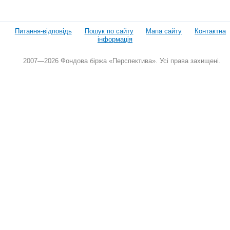
Питання-відповідь
Пошук по сайту
Мапа сайту
Контактна
інформація
2007—2026 Фондова біржа «Перспектива». Усі права захищені.