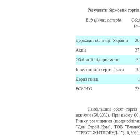
Результати біржових торгів 
Вид цінних паперів
Обся
(мл
Державні облігації України
20
Акції
37
Облігації підприємств
5 
Інвестиційні сертифікати
10
Деривативи
1
ВСЬОГО
73
Найбільший обсяг торгів 
акціями (50,60%). При цьому 60,
Ринку розміщення (щодо обліг
"Дон Строй Ком", ТОВ "Владо
"ТРЕСТ ЖИТЛОБУД-1"), 0,30% - н