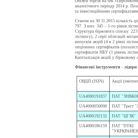
Обсяги торгів на ФБ «Перспектив
аналогічного періоду 2014 р. П
та інвестиційними сертифікатами
Станом на 30.11.2015 кількість 
797. З них: 345 – 1-го рівня лісти
Структура біржового списку: 223 
лістингу), 2 серії облігацій місц
випусків акцій (4 в 2 рівні лісти
опціонних сертифікатів (позалісти
сертифікатів НБУ (1 рівень лісти
Капіталізація акцій у біржовому 
Фінансові інструменти - лідери
ОВДП (ISIN)
Акції (емітен
UA4000191837
ПАТ "ЗНВКІ
UA4000050090
ПАТ "Трест 
UA4000192132
ПАТ "ЦГЗК"
UA4000186159
ПАТ "ПТКІ
"УКРКРАНЕ