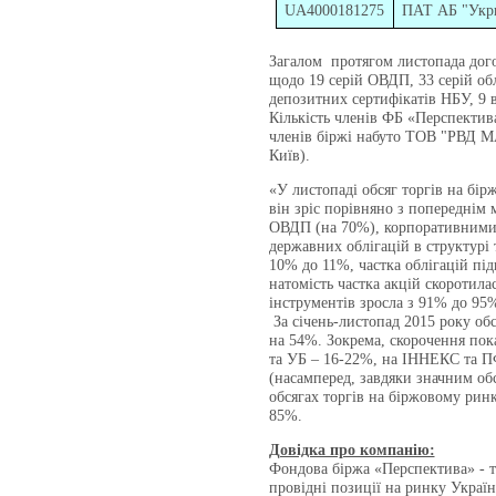
UA4000181275
ПАТ АБ "Укр
Загалом протягом листопада дого
щодо 19 серій ОВДП, 33 серій обл
депозитних сертифікатів НБУ, 9 в
Кількість членів ФБ «Перспектив
членів біржі набуто ТОВ "РВ
Київ).
«У листопаді обсяг торгів на бір
він зріс порівняно з попереднім 
ОВДП (на 70%), корпоративними 
державних облігацій в структурі
10% до 11%, частка облігацій під
натомість частка акцій скоротила
інструментів зросла з 91% до 9
За січень-листопад 2015 року об
на 54%. Зокрема, скорочення по
та УБ – 16-22%, на ІННЕКС та П
(насамперед, завдяки значним об
обсягах торгів на біржовому ринк
85%.
Довідка про компанію:
Фондова біржа «Перспектива» - те
провідні позиції на ринку Укра