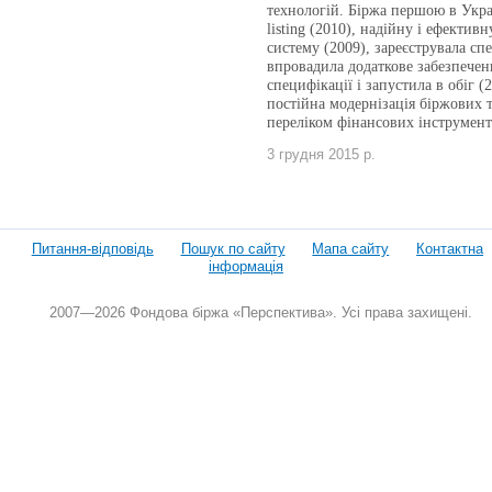
технологій. Біржа першою в Украї
listing (2010), надійну і ефектив
систему (2009), зареєструвала спе
впровадила додаткове забезпечен
специфікації і запустила в обіг 
постійна модернізація біржових 
переліком фінансових інструмент
3 грудня 2015 р.
Питання-відповідь
Пошук по сайту
Мапа сайту
Контактна
інформація
2007—2026 Фондова біржа «Перспектива». Усі права захищені.