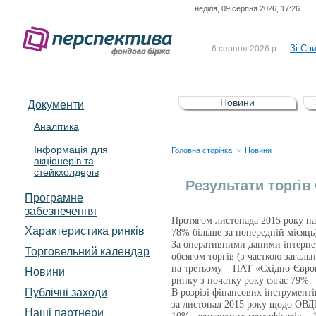
неділя, 09 серпня 2026, 17:26
До Сп
4 серпня 2026 р.
відсоткова електронна 
Зі Сп
6 серпня 2026 р.
До Сп
5 серпня 2026 р.
UA4000239099)
Зі сп
5 серпня 2026 р.
Новини
Документи
UA4000232607)
До ув
5 серпня 2026 р.
Аналітика
Інформація для
До Сп
4 серпня 2026 р.
Головна сторінка
Новини
>
акціонерів та
відсоткова електронна 
стейкхолдерів
Зі Сп
6 серпня 2026 р.
Результати торгів
Програмне
забезпечення
Протягом листопада 2015 року на
Характеристика pинків
78% більше за попередній місяць
За оперативними даними інтернет
Торговельний календар
обсягом торгів (з часткою загал
на третьому – ПАТ «Східно-Євро
Новини
ринку з початку року сягає 79%.
Публічні заходи
В розрізі фінансових інструмент
за листопад 2015 року щодо ОВДП
Наші партнери