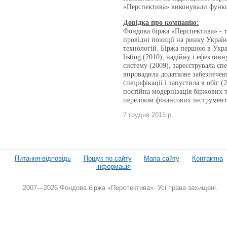
«Перспектива» виконували функці
Довідка про компанію:
Фондова біржа «Перспектива» - те
провідні позиції на ринку Укра
технологій. Біржа першою в Украї
listing (2010), надійну і ефектив
систему (2009), зареєструвала спе
впровадила додаткове забезпечен
специфікації і запустила в обіг 
постійна модернізація біржових 
переліком фінансових інструмент
7 грудня 2015 р.
Питання-відповідь
Пошук по сайту
Мапа сайту
Контактна
інформація
2007—2026 Фондова біржа «Перспектива». Усі права захищені.