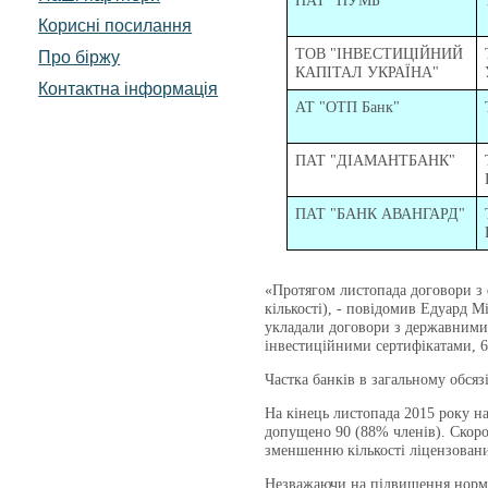
ПАТ "ПУМБ"
Корисні посилання
ТОВ "ІНВЕСТИЦІЙНИЙ
Про біржу
КАПІТАЛ УКРАЇНА"
Контактна інформація
АТ "ОТП Банк"
ПАТ "ДІАМАНТБАНК"
ПАТ "БАНК АВАНГАРД"
«Протягом листопада договори з 
кількості), - повідомив Едуард 
укладали договори з державними о
інвестиційними сертифікатами, 6
Частка банків в загальному обсяз
На кінець листопада 2015 року на
допущено 90 (88% членів). Скоро
зменшенню кількості ліцензован
Незважаючи на підвищення норма