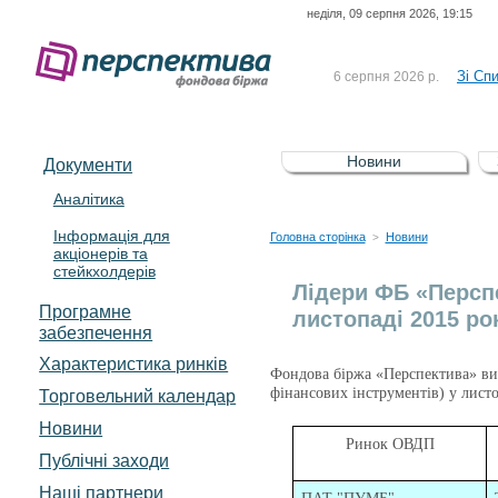
неділя, 09 серпня 2026, 19:15
До Сп
4 серпня 2026 р.
відсоткова електронна 
Зі Сп
6 серпня 2026 р.
До Сп
5 серпня 2026 р.
UA4000239099)
Зі сп
5 серпня 2026 р.
Новини
Документи
UA4000232607)
До ув
5 серпня 2026 р.
Аналітика
Інформація для
До Сп
4 серпня 2026 р.
Головна сторінка
Новини
>
акціонерів та
відсоткова електронна 
стейкхолдерів
Зі Сп
6 серпня 2026 р.
Лідери ФБ «Перспе
Програмне
листопаді 2015 ро
забезпечення
Характеристика pинків
Фондова біржа «Перспектива» визн
фінансових інструментів) у листо
Торговельний календар
Новини
Ринок ОВДП
Публічні заходи
Наші партнери