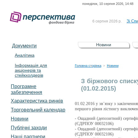
До Сп
4 серпня 2026 р.
понеділок, 10 серпня 2026, 14:48
відсоткова електронна 
Зі Сп
6 серпня 2026 р.
До Сп
5 серпня 2026 р.
UA4000239099)
Зі сп
5 серпня 2026 р.
UA4000232607)
Новини
Документи
До ув
5 серпня 2026 р.
Аналітика
До Сп
4 серпня 2026 р.
відсоткова електронна 
Інформація для
Головна сторінка
Новини
>
Зі Сп
6 серпня 2026 р.
акціонерів та
стейкхолдерів
З біржового списк
Програмне
(01.02.2015)
забезпечення
Характеристика pинків
01.02.2016 у зв’язку з закінченн
першого рівня лістингу виключен
Торговельний календар
Новини
- Ощадний (депозитний) сертифі
(ЄДРПОУ 00032106)
Публічні заходи
- Ощадний (депозитний) сертифі
(ЄДРПОУ 00032106)
Наші партнери