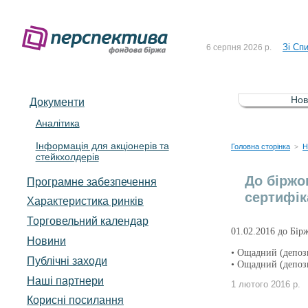
До Сп
4 серпня 2026 р.
Зі Сп
6 серпня 2026 р.
До Сп
5 серпня 2026 р.
Зі сп
5 серпня 2026 р.
Нов
Документи
До ув
5 серпня 2026 р.
Аналітика
Інформація для акціонерів та
До Сп
4 серпня 2026 р.
Головна сторінка
Н
>
стейкхолдерів
Зі Сп
6 серпня 2026 р.
До біржо
Програмне забезпечення
сертифік
Характеристика pинків
Торговельний календар
01.02.2016 до Бір
Новини
• Ощадний (депоз
Публічні заходи
• Ощадний (депоз
Наші партнери
1 лютого 2016 р.
Корисні посилання