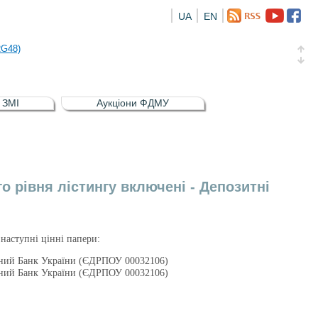
UA
EN
а облігація відсоткова електронна іменна (ISIN UA5000016726)
RG48)
и (ISIN UA4000239099)
и (ISIN UA4000232607)
в ЗМІ
Аукціони ФДМУ
а облігація відсоткова електронна іменна (ISIN UA5000016726)
RG48)
 рівня лістингу включені - Депозитні
наступні цінні папери:
ьний Банк України (ЄДРПОУ 00032106)
ьний Банк України (ЄДРПОУ 00032106)