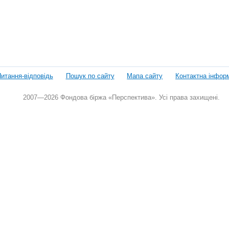
итання-відповідь
Пошук по сайту
Мапа сайту
Контактна інфор
2007—2026 Фондова біржа «Перспектива». Усі права захищені.