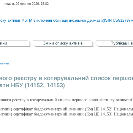
неділя, 09 серпня 2026, 15:02
иску активів регульованого фондового ринку (РФР) включена Корпоративн
иску активів ФБТМ виключені облігації іноземної держави(ISIN US912797
иску активів РФР включені Облігація внутрішніх державних позик Україн
иску активів РФР виключені Облігація внутрішніх державних позик Україн
ини
Зміни списку активів
Публікації 
аги власників облігацій ISIN UA5000008459 серії В ТОВ"ФАСТФІНАНС"
иску активів регульованого фондового ринку (РФР) включена Корпоративн
овини
иску активів ФБТМ виключені облігації іноземної держави(ISIN US912797
вого реєстру в котирувальний список першого
ати НБУ (14152, 14153)
жового реєстру в котирувальний список першого рівня лістингу включені 
итний) сертифікат бездокументарний іменний (Код ЦБ 14152) Націонал
итний) сертифікат бездокументарний іменний (Код ЦБ 14153) Націонал