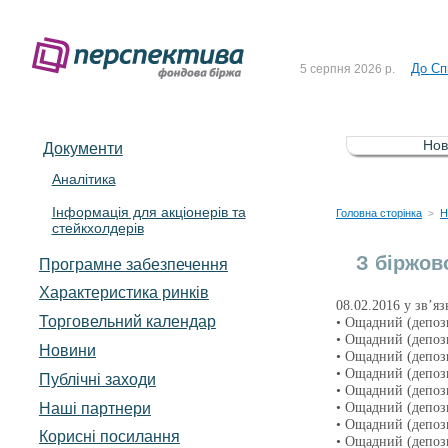
Рішен
4 серпня 2026 р.
До Сп
5 серпня 2026 р.
Зі сп
5 серпня 2026 р.
До ув
5 серпня 2026 р.
Нов
Документи
До Сп
4 серпня 2026 р.
Аналітика
Інформація для акціонерів та
Рішен
4 серпня 2026 р.
Головна сторінка
Н
>
стейкхолдерів
До Сп
5 серпня 2026 р.
З біржов
Програмне забезпечення
Характеристика pинків
08.02.2016 у зв’я
Торговельний календар
• Ощадний (депоз
• Ощадний (депоз
Новини
• Ощадний (депоз
• Ощадний (депоз
Публічні заходи
• Ощадний (депоз
Наші партнери
• Ощадний (депоз
• Ощадний (депоз
Корисні посилання
• Ощадний (депоз