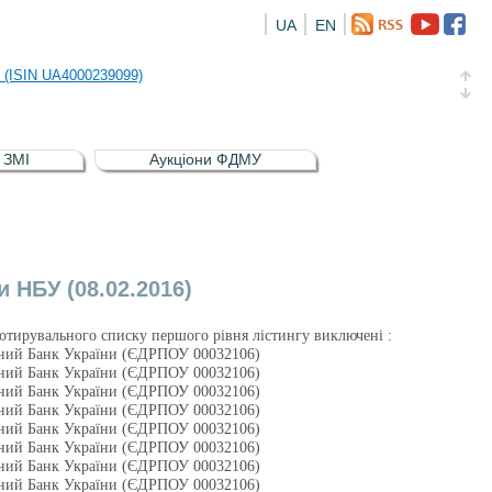
UA
EN
риств
и (ISIN UA4000239099)
и (ISIN UA4000232607)
в ЗМІ
Аукціони ФДМУ
а облігація відсоткова електронна іменна (ISIN UA5000016726)
риств
и (ISIN UA4000239099)
 НБУ (08.02.2016)
 котирувального списку першого рівня лістингу виключені :
ьний Банк України (ЄДРПОУ 00032106)
ьний Банк України (ЄДРПОУ 00032106)
ьний Банк України (ЄДРПОУ 00032106)
ьний Банк України (ЄДРПОУ 00032106)
ьний Банк України (ЄДРПОУ 00032106)
ьний Банк України (ЄДРПОУ 00032106)
ьний Банк України (ЄДРПОУ 00032106)
ьний Банк України (ЄДРПОУ 00032106)