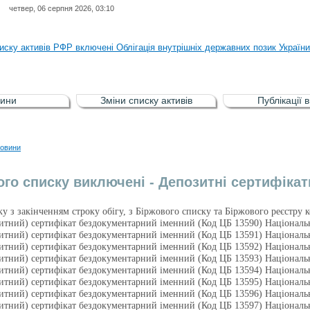
четвер, 06 серпня 2026, 03:10
ня НКЦПФР від 04.08.2026 р.стосовно обігу цінних паперів окремих това
иску активів РФР включені Облігація внутрішніх державних позик Україн
иску активів РФР виключені Облігація внутрішніх державних позик Україн
аги власників облігацій ISIN UA5000008459 серії В ТОВ"ФАСТФІНАНС"
ини
Зміни списку активів
Публікації 
иску активів регульованого фондового ринку (РФР) включена Корпоративн
ня НКЦПФР від 04.08.2026 р.стосовно обігу цінних паперів окремих това
овини
иску активів РФР включені Облігація внутрішніх державних позик Україн
ого списку виключені - Депозитні сертифікати
зку з закінченням строку обігу, з Біржового списку та Біржового реєстру
итний) сертифікат бездокументарний іменний (Код ЦБ 13590) Націонал
итний) сертифікат бездокументарний іменний (Код ЦБ 13591) Націонал
итний) сертифікат бездокументарний іменний (Код ЦБ 13592) Націонал
итний) сертифікат бездокументарний іменний (Код ЦБ 13593) Націонал
итний) сертифікат бездокументарний іменний (Код ЦБ 13594) Націонал
итний) сертифікат бездокументарний іменний (Код ЦБ 13595) Націонал
итний) сертифікат бездокументарний іменний (Код ЦБ 13596) Націонал
итний) сертифікат бездокументарний іменний (Код ЦБ 13597) Націонал