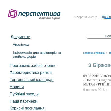
Рішен
4 серпня 2026 р.
До Сп
5 серпня 2026 р.
Зі сп
5 серпня 2026 р.
До ув
5 серпня 2026 р.
Нов
Документи
До Сп
4 серпня 2026 р.
Аналітика
Інформація для акціонерів та
Рішен
4 серпня 2026 р.
Головна сторінка
Н
>
стейкхолдерів
До Сп
5 серпня 2026 р.
З Біржов
Програмне забезпечення
Характеристика pинків
09.02.2016 У зв’я
Торговельний календар
• Облігація під
МЕТАЛУРГІЙНИЙ
Новини
9 лютого 2016 р.
Публічні заходи
Наші партнери
Корисні посилання