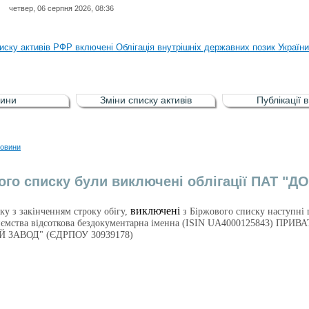
четвер, 06 серпня 2026, 08:36
ня НКЦПФР від 04.08.2026 р.стосовно обігу цінних паперів окремих това
иску активів РФР включені Облігація внутрішніх державних позик Україн
иску активів РФР виключені Облігація внутрішніх державних позик Україн
аги власників облігацій ISIN UA5000008459 серії В ТОВ"ФАСТФІНАНС"
ини
Зміни списку активів
Публікації 
иску активів регульованого фондового ринку (РФР) включена Корпоративн
ня НКЦПФР від 04.08.2026 р.стосовно обігу цінних паперів окремих това
овини
иску активів РФР включені Облігація внутрішніх державних позик Україн
ого списку були виключені облігації ПАТ 
виключені
зку з закінченням строку обігу,
з Біржового списку наступні 
приємства відсоткова бездокументарна іменна (ISIN UA4000125843
 ЗАВОД" (ЄДРПОУ 30939178)