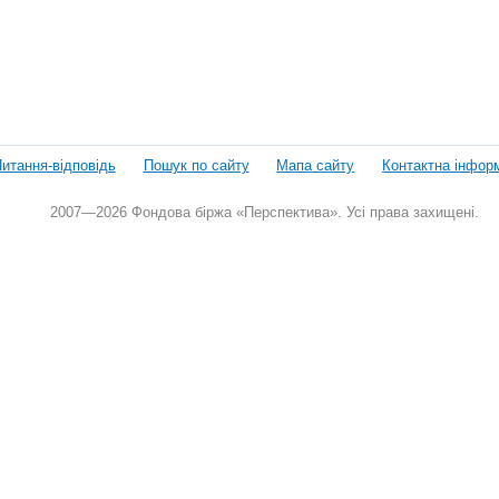
итання-відповідь
Пошук по сайту
Мапа сайту
Контактна інфор
2007—2026 Фондова біржа «Перспектива». Усі права захищені.