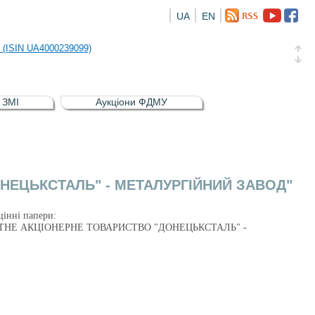
UA
EN
риств
и (ISIN UA4000239099)
и (ISIN UA4000232607)
в ЗМІ
Аукціони ФДМУ
а облігація відсоткова електронна іменна (ISIN UA5000016726)
риств
и (ISIN UA4000239099)
"ДОНЕЦЬКСТАЛЬ" - МЕТАЛУРГІЙНИЙ ЗАВОД"
цінні папери:
) ПРИВАТНЕ АКЦІОНЕРНЕ ТОВАРИСТВО "ДОНЕЦЬКСТАЛЬ" -