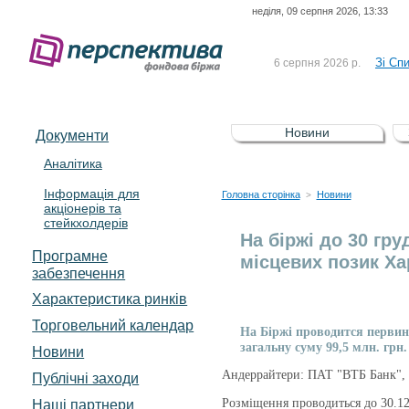
неділя, 09 серпня 2026, 13:33
До Сп
4 серпня 2026 р.
відсоткова електронна 
Зі Сп
6 серпня 2026 р.
До Сп
5 серпня 2026 р.
UA4000239099)
Зі сп
5 серпня 2026 р.
Новини
Документи
UA4000232607)
До ув
5 серпня 2026 р.
Аналітика
Інформація для
До Сп
4 серпня 2026 р.
Головна сторінка
Новини
>
акціонерів та
відсоткова електронна 
стейкхолдерів
Зі Сп
6 серпня 2026 р.
На біржі до 30 гр
Програмне
місцевих позик Ха
забезпечення
Характеристика pинків
Торговельний календар
На Біржі проводится первинн
загальну суму 99,5 млн. грн.
Новини
Андеррайтери: ПАТ "ВТБ Банк",
Публічні заходи
Розміщення проводиться до 30.12
Наші партнери