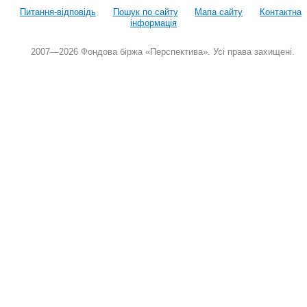
Питання-відповідь
Пошук по сайту
Мапа сайту
Контактна
інформація
2007—2026 Фондова біржа «Перспектива». Усі права захищені.