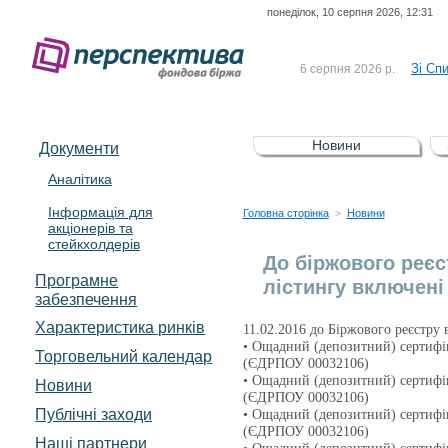
понеділок, 10 серпня 2026, 12:31
До Сп
4 серпня 2026 р.
відсоткова електронна 
Зі Сп
6 серпня 2026 р.
До Сп
5 серпня 2026 р.
UA4000239099)
Зі сп
5 серпня 2026 р.
Новини
Документи
UA4000232607)
До ув
5 серпня 2026 р.
Аналітика
Інформація для
До Сп
4 серпня 2026 р.
Головна сторінка
Новини
>
акціонерів та
відсоткова електронна 
стейкхолдерів
Зі Сп
6 серпня 2026 р.
До біржового реєс
Програмне
лістингу включені 
забезпечення
Характеристика pинків
11.02.2016 до Біржового реєстру 
• Ощадний (депозитний) сертифі
Торговельний календар
(ЄДРПОУ 00032106)
• Ощадний (депозитний) сертифі
Новини
(ЄДРПОУ 00032106)
Публічні заходи
• Ощадний (депозитний) сертифі
(ЄДРПОУ 00032106)
Наші партнери