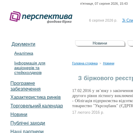
п'ятниця, 07 серпня 2026, 15:43
До Сп
4 серпня 2026 р.
відсоткова електронна 
Зі Сп
6 серпня 2026 р.
До Сп
5 серпня 2026 р.
UA4000239099)
Зі сп
5 серпня 2026 р.
Новини
Документи
UA4000232607)
До ув
5 серпня 2026 р.
Аналітика
Інформація для
До Сп
4 серпня 2026 р.
Головна сторінка
Новини
>
акціонерів та
відсоткова електронна 
стейкхолдерів
Зі Сп
6 серпня 2026 р.
З біржового реєст
Програмне
забезпечення
17.02.2016 у зв’язку з закінченн
другого рівня лістингу виключені
Характеристика pинків
- Облігація підприємства відсот
Торговельний календар
товариство "Укрсоцбанк" (ЄДРП
17 лютого 2016 р.
Новини
Публічні заходи
Наші партнери