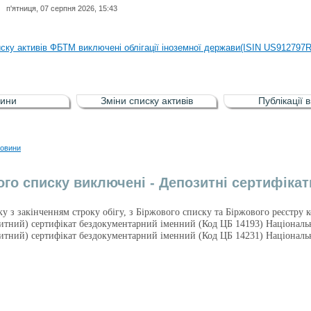
п'ятниця, 07 серпня 2026, 15:43
иску активів регульованого фондового ринку (РФР) включена Корпоративн
иску активів ФБТМ виключені облігації іноземної держави(ISIN US912797
иску активів РФР включені Облігація внутрішніх державних позик Україн
иску активів РФР виключені Облігація внутрішніх державних позик Україн
ини
Зміни списку активів
Публікації 
аги власників облігацій ISIN UA5000008459 серії В ТОВ"ФАСТФІНАНС"
иску активів регульованого фондового ринку (РФР) включена Корпоративн
овини
иску активів ФБТМ виключені облігації іноземної держави(ISIN US912797
ого списку виключені - Депозитні сертифікати
зку з закінченням строку обігу, з Біржового списку та Біржового реєстру
итний) сертифікат бездокументарний іменний (Код ЦБ 14193) Націонал
итний) сертифікат бездокументарний іменний (Код ЦБ 14231) Націонал