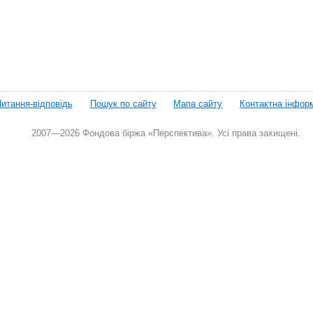
итання-відповідь
Пошук по сайту
Мапа сайту
Контактна інфор
2007—2026 Фондова біржа «Перспектива». Усі права захищені.