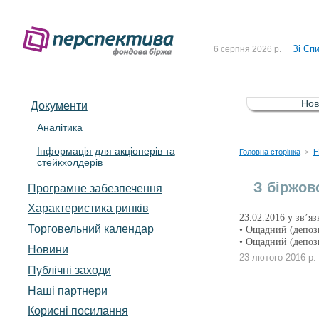
До Сп
4 серпня 2026 р.
Зі Сп
6 серпня 2026 р.
До Сп
5 серпня 2026 р.
Зі сп
5 серпня 2026 р.
Нов
Документи
До ув
5 серпня 2026 р.
Аналітика
Інформація для акціонерів та
До Сп
4 серпня 2026 р.
Головна сторінка
Н
>
стейкхолдерів
Зі Сп
6 серпня 2026 р.
З біржов
Програмне забезпечення
Характеристика pинків
23.02.2016 у зв’я
Торговельний календар
• Ощадний (депоз
• Ощадний (депоз
Новини
23 лютого 2016 р.
Публічні заходи
Наші партнери
Корисні посилання