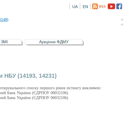
UA
EN
а облігація відсоткова електронна іменна (ISIN UA5000016726)
RG48)
и (ISIN UA4000239099)
и (ISIN UA4000232607)
в ЗМІ
Аукціони ФДМУ
а облігація відсоткова електронна іменна (ISIN UA5000016726)
RG48)
 НБУ (14193, 14231)
 котирувального списку першого рівня лістингу виключені :
ьний Банк України (ЄДРПОУ 00032106)
ьний Банк України (ЄДРПОУ 00032106)