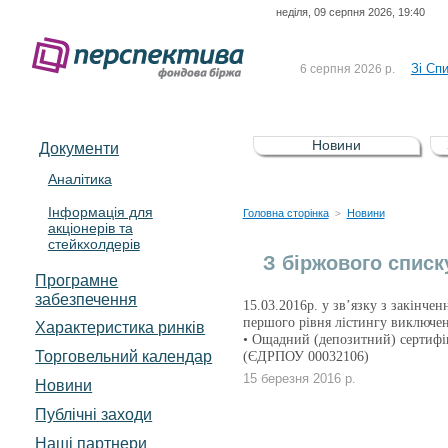
неділя, 09 серпня 2026, 19:40
До Сп
4 серпня 2026 р.
відсоткова електронна 
Зі Сп
6 серпня 2026 р.
До Сп
5 серпня 2026 р.
UA4000239099)
Зі сп
5 серпня 2026 р.
Новини
Документи
UA4000232607)
До ув
5 серпня 2026 р.
Аналітика
Інформація для
До Сп
4 серпня 2026 р.
Головна сторінка
Новини
>
акціонерів та
відсоткова електронна 
стейкхолдерів
Зі Сп
6 серпня 2026 р.
З біржового списк
Програмне
забезпечення
15.03.2016р. у зв’язку з закінче
першого рівня лістингу виключен
Характеристика pинків
• Ощадний (депозитний) сертифі
Торговельний календар
(ЄДРПОУ 00032106)
15 березня 2016 р.
Новини
Публічні заходи
Наші партнери