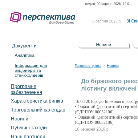
неділя, 09 серпня 2026, 12:01
До Сп
4 серпня 2026 р.
відсоткова електронна 
Зі Сп
6 серпня 2026 р.
До Сп
5 серпня 2026 р.
UA4000239099)
Зі сп
5 серпня 2026 р.
Новини
Документи
UA4000232607)
До ув
5 серпня 2026 р.
Аналітика
Інформація для
До Сп
4 серпня 2026 р.
Головна сторінка
Новини
>
акціонерів та
відсоткова електронна 
стейкхолдерів
Зі Сп
6 серпня 2026 р.
До біржового реєс
Програмне
лістингу включені 
забезпечення
Характеристика pинків
16.03.2016р. до Біржового реєстр
• Ощадний (депозитний) сертифі
Торговельний календар
(ЄДРПОУ 00032106)
• Ощадний (депозитний) сертифі
Новини
(ЄДРПОУ 00032106)
Публічні заходи
16 березня 2016 р.
Наші партнери