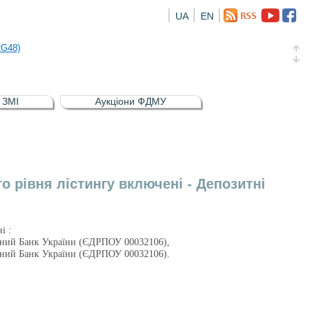
UA
EN
а облігація відсоткова електронна іменна (ISIN UA5000016726)
RG48)
и (ISIN UA4000239099)
и (ISIN UA4000232607)
в ЗМІ
Аукціони ФДМУ
а облігація відсоткова електронна іменна (ISIN UA5000016726)
RG48)
 рівня лістингу включені - Депозитні
і :
ьний Банк України (ЄДРПОУ 00032106),
ьний Банк України (ЄДРПОУ 00032106).