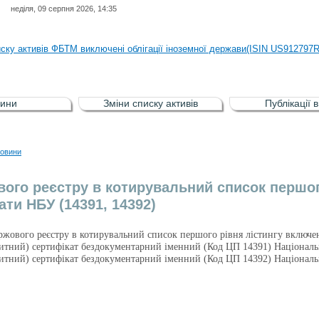
неділя, 09 серпня 2026, 14:35
иску активів регульованого фондового ринку (РФР) включена Корпоративн
иску активів ФБТМ виключені облігації іноземної держави(ISIN US912797
иску активів РФР включені Облігація внутрішніх державних позик Україн
иску активів РФР виключені Облігація внутрішніх державних позик Україн
ини
Зміни списку активів
Публікації 
аги власників облігацій ISIN UA5000008459 серії В ТОВ"ФАСТФІНАНС"
иску активів регульованого фондового ринку (РФР) включена Корпоративн
овини
иску активів ФБТМ виключені облігації іноземної держави(ISIN US912797
вого реєстру в котирувальний список першого
ати НБУ (14391, 14392)
іржового реєстру в котирувальний список першого рівня лістингу включен
итний) сертифікат бездокументарний іменний (Код ЦП 14391) Націонал
итний) сертифікат бездокументарний іменний (Код ЦП 14392) Націонал
.