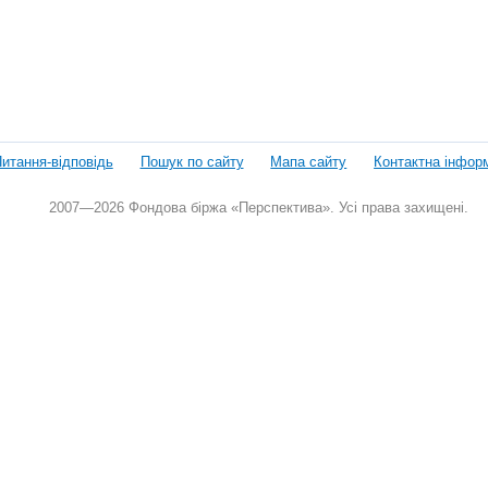
итання-відповідь
Пошук по сайту
Мапа сайту
Контактна інфор
2007—2026 Фондова біржа «Перспектива». Усі права захищені.