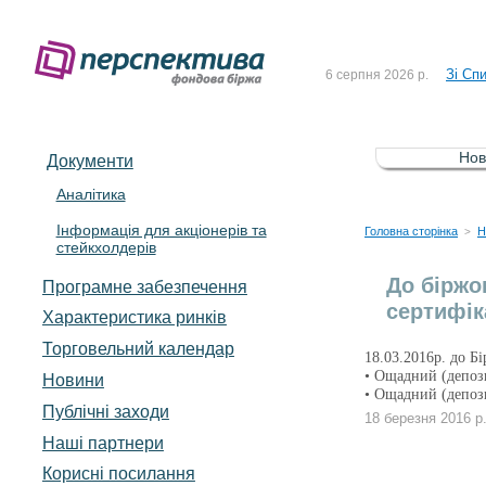
До Сп
4 серпня 2026 р.
Зі Сп
6 серпня 2026 р.
До Сп
5 серпня 2026 р.
Зі сп
5 серпня 2026 р.
Нов
Документи
До ув
5 серпня 2026 р.
Аналітика
Інформація для акціонерів та
До Сп
4 серпня 2026 р.
Головна сторінка
Н
>
стейкхолдерів
Зі Сп
6 серпня 2026 р.
До біржо
Програмне забезпечення
сертифік
Характеристика pинків
Торговельний календар
18.03.2016р. до Б
• Ощадний (депоз
Новини
• Ощадний (депоз
Публічні заходи
18 березня 2016 р
Наші партнери
Корисні посилання