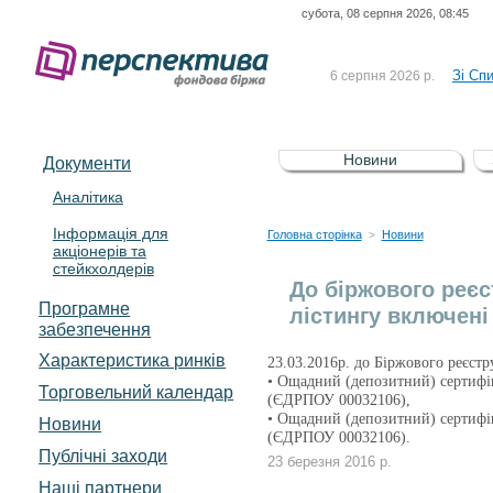
субота, 08 серпня 2026, 08:45
До Сп
4 серпня 2026 р.
відсоткова електронна 
Зі Сп
6 серпня 2026 р.
До Сп
5 серпня 2026 р.
UA4000239099)
Зі сп
5 серпня 2026 р.
Новини
Документи
UA4000232607)
До ув
5 серпня 2026 р.
Аналітика
Інформація для
До Сп
4 серпня 2026 р.
Головна сторінка
Новини
>
акціонерів та
відсоткова електронна 
стейкхолдерів
Зі Сп
6 серпня 2026 р.
До біржового реєс
Програмне
лістингу включені 
забезпечення
Характеристика pинків
23.03.2016р. до Біржового реєстр
• Ощадний (депозитний) сертифі
Торговельний календар
(ЄДРПОУ 00032106),
• Ощадний (депозитний) сертифі
Новини
(ЄДРПОУ 00032106).
Публічні заходи
23 березня 2016 р.
Наші партнери