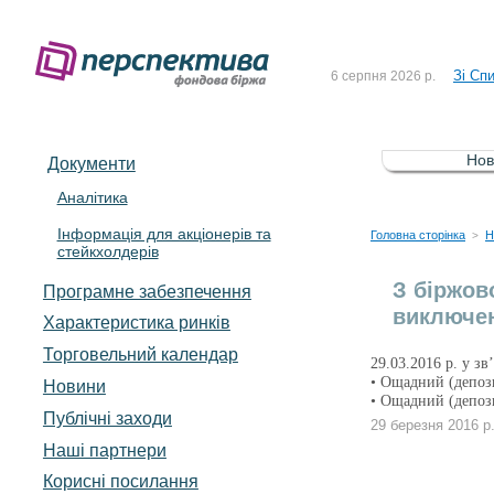
До Сп
4 серпня 2026 р.
Зі Сп
6 серпня 2026 р.
До Сп
5 серпня 2026 р.
Зі сп
5 серпня 2026 р.
Нов
Документи
До ув
5 серпня 2026 р.
Аналітика
Інформація для акціонерів та
До Сп
4 серпня 2026 р.
Головна сторінка
Н
>
стейкхолдерів
Зі Сп
6 серпня 2026 р.
З біржов
Програмне забезпечення
виключен
Характеристика pинків
Торговельний календар
29.03.2016 р. у з
• Ощадний (депоз
Новини
• Ощадний (депоз
Публічні заходи
29 березня 2016 р
Наші партнери
Корисні посилання