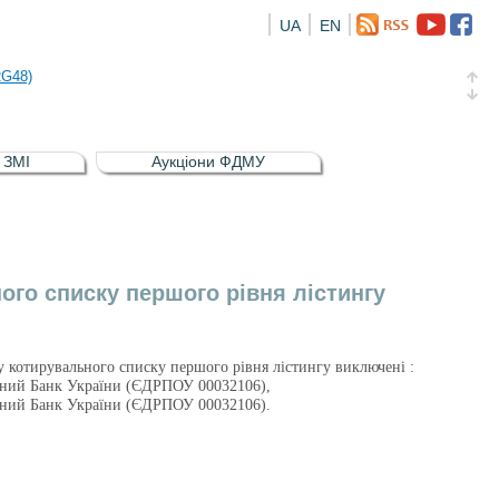
UA
EN
а облігація відсоткова електронна іменна (ISIN UA5000016726)
RG48)
и (ISIN UA4000239099)
и (ISIN UA4000232607)
в ЗМІ
Аукціони ФДМУ
а облігація відсоткова електронна іменна (ISIN UA5000016726)
RG48)
ого списку першого рівня лістингу
тру котирувального списку першого рівня лістингу виключені :
ьний Банк України (ЄДРПОУ 00032106),
ьний Банк України (ЄДРПОУ 00032106).