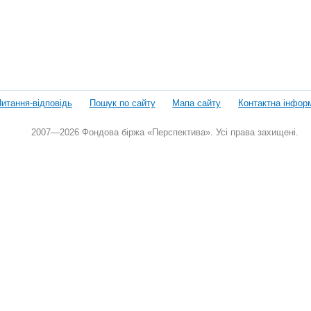
итання-відповідь
Пошук по сайту
Мапа сайту
Контактна інфор
2007—2026 Фондова біржа «Перспектива». Усі права захищені.