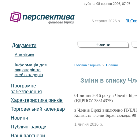
субота, 08 серпня 2026, 07:07
До Сп
4 серпня 2026 р.
відсоткова електронна 
Зі Сп
6 серпня 2026 р.
До Сп
5 серпня 2026 р.
UA4000239099)
Зі сп
5 серпня 2026 р.
Новини
Документи
UA4000232607)
До ув
5 серпня 2026 р.
Аналітика
Інформація для
До Сп
4 серпня 2026 р.
Головна сторінка
Новини
>
акціонерів та
відсоткова електронна 
стейкхолдерів
Зі Сп
6 серпня 2026 р.
Зміни в списку Чле
Програмне
забезпечення
01 липня 2016 року з Членів
Характеристика pинків
(ЄДРПОУ 38514375).
Торговельний календар
з Членів Біржі виключено ПУ
Кількість членів Біржі складає 9
Новини
1 липня 2016 р.
Публічні заходи
Наші партнери