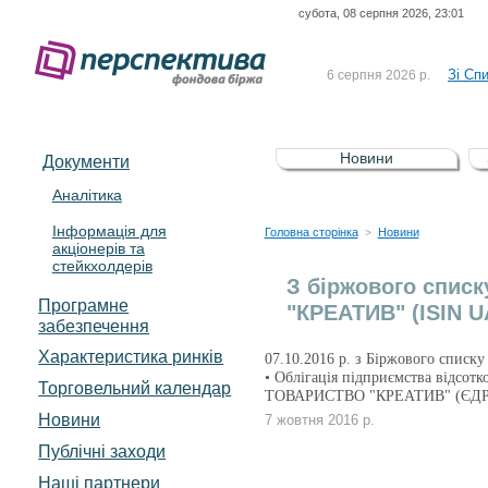
субота, 08 серпня 2026, 23:01
До Сп
4 серпня 2026 р.
відсоткова електронна 
Зі Сп
6 серпня 2026 р.
До Сп
5 серпня 2026 р.
UA4000239099)
Зі сп
5 серпня 2026 р.
Новини
Документи
UA4000232607)
До ув
5 серпня 2026 р.
Аналітика
Інформація для
До Сп
4 серпня 2026 р.
Головна сторінка
Новини
>
акціонерів та
відсоткова електронна 
стейкхолдерів
Зі Сп
6 серпня 2026 р.
З біржового списк
Програмне
"КРЕАТИВ" (ISIN U
забезпечення
Характеристика pинків
07.10.2016 р. з Біржового списку
• Облігація підприємства відс
Торговельний календар
ТОВАРИСТВО "КРЕАТИВ" (ЄДРП
Новини
7 жовтня 2016 р.
Публічні заходи
Наші партнери