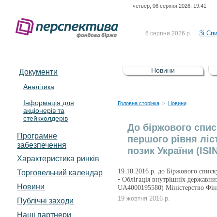
четвер, 06 серпня 2026, 19:41
До Сп
4 серпня 2026 р.
відсоткова електронна 
Зі Сп
6 серпня 2026 р.
До Сп
5 серпня 2026 р.
UA4000239099)
Зі сп
5 серпня 2026 р.
Новини
Документи
UA4000232607)
До ув
5 серпня 2026 р.
Аналітика
Інформація для
До Сп
4 серпня 2026 р.
Головна сторінка
Новини
>
акціонерів та
відсоткова електронна 
стейкхолдерів
Зі Сп
6 серпня 2026 р.
До біржового спис
Програмне
першого рівня ліс
забезпечення
позик України (ISI
Характеристика pинків
19.10.2016 р. до Біржового списк
Торговельний календар
• Облігація внутрішніх державни
Новини
UA4000195580) Міністерство Фі
19 жовтня 2016 р.
Публічні заходи
Наші партнери