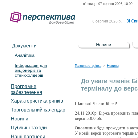
п'ятниця, 07 серпня 2026, 10:09
До Сп
4 серпня 2026 р.
відсоткова електронна 
Зі Сп
6 серпня 2026 р.
До Сп
5 серпня 2026 р.
UA4000239099)
Зі сп
5 серпня 2026 р.
Новини
Документи
UA4000232607)
До ув
5 серпня 2026 р.
Аналітика
Інформація для
До Сп
4 серпня 2026 р.
Головна сторінка
Новини
>
акціонерів та
відсоткова електронна 
стейкхолдерів
Зі Сп
6 серпня 2026 р.
До уваги членів Б
Програмне
терміналу до версі
забезпечення
Характеристика pинків
Шановні Члени Біржі!
Торговельний календар
24.11.2016р. Біржа проводить пла
Новини
версії 5.0.0.56.
Публічні заходи
Оновлення буде проходити в авто
У новій версії торгового термін
Наші партнери