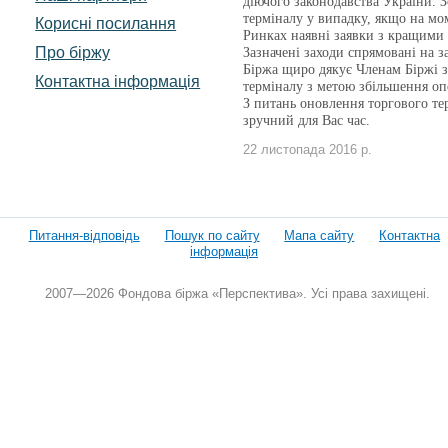
діючого законодавства України. 
терміналу у випадку, якщо на мо
Корисні посилання
Ринках наявні заявки з кращими
Про біржу
Зазначені заходи спрямовані на з
Біржа щиро дякує Членам Біржі з
Контактна інформація
терміналу з метою збільшення опе
З питань оновлення торгового те
зручний для Вас час.
22 листопада 2016 р.
Питання-відповідь
Пошук по сайту
Мапа сайту
Контактна
інформація
2007—2026 Фондова біржа «Перспектива». Усі права захищені.