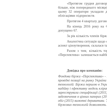
«Протягом грудня догово
більше, ніж попереднього місяц
цьому 32 оператори укладали д
облігаціями підприємств.
Протягом 4 кварталу догово
На кінець 2016 року на Ф
допущено 67.
За рік кількість членів бір
Аналогічна ситуація щодо 
аспект ціноутворення, склалася 
Разом з тим, кількість т
«Перспектива» залишається найб
Довідка про компанію:
Фондова біржа «Перспектива» - т
провідні позиції на ринку Украї
технологій. Біржа першою в Украї
надійну і ефективну модель кліри
зареєструвала специфікації (2011
забезпечення в цінних паперах (2
обіг (2015) валютні деривативи. 
біржових технологій дозволяють 