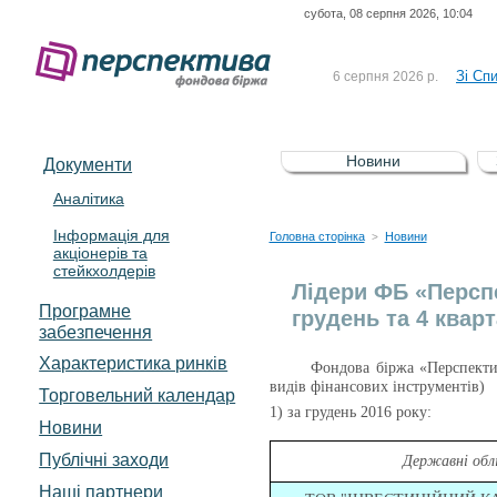
субота, 08 серпня 2026, 10:04
До Сп
4 серпня 2026 р.
відсоткова електронна 
Зі Сп
6 серпня 2026 р.
До Сп
5 серпня 2026 р.
UA4000239099)
Зі сп
5 серпня 2026 р.
Новини
Документи
UA4000232607)
До ув
5 серпня 2026 р.
Аналітика
Інформація для
До Сп
4 серпня 2026 р.
Головна сторінка
Новини
>
акціонерів та
відсоткова електронна 
стейкхолдерів
Зі Сп
6 серпня 2026 р.
Лідери ФБ «Перспе
Програмне
грудень та 4 кварт
забезпечення
Характеристика pинків
Фондова біржа «Перспектив
видів фінансових інструментів)
Торговельний календар
1) за грудень 2016 року:
Новини
Публічні заходи
Державні облі
Наші партнери