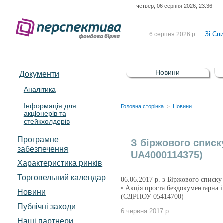
четвер, 06 серпня 2026, 23:36
До Сп
4 серпня 2026 р.
відсоткова електронна 
Зі Сп
6 серпня 2026 р.
До Сп
5 серпня 2026 р.
UA4000239099)
Зі сп
5 серпня 2026 р.
Новини
Документи
UA4000232607)
До ув
5 серпня 2026 р.
Аналітика
Інформація для
До Сп
4 серпня 2026 р.
Головна сторінка
Новини
>
акціонерів та
відсоткова електронна 
стейкхолдерів
Зі Сп
6 серпня 2026 р.
Програмне
З біржового списк
забезпечення
UA4000114375)
Характеристика pинків
Торговельний календар
06.06.2017 р. з Біржового списку
• Акція проста бездокументарна
Новини
(ЄДРПОУ 05414700)
Публічні заходи
6 червня 2017 р.
Наші партнери