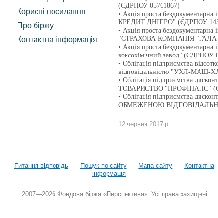
(ЄДРПОУ 05761867)
Корисні посилання
• Акція проста бездокументар
КРЕДИТ ДНІПРО" (ЄДРПОУ 143
Про біржу
• Акція проста бездокументар
"СТРАХОВА КОМПАНІЯ "ГАЛА-С
Контактна інформація
• Акція проста бездокументарна 
коксохімічний завод" (ЄДРПОУ 
• Облігація підприємства відсот
відповідальністю "УХЛ-МАШ-ХЛ
• Облігація підприємства диск
ТОВАРИСТВО "ПРОФІНАНС" (Є
• Облігація підприємства диско
ОБМЕЖЕНОЮ ВІДПОВІДАЛЬНІС
12 червня 2017 р.
Питання-відповідь
Пошук по сайту
Мапа сайту
Контактна
інформація
2007—2026 Фондова біржа «Перспектива». Усі права захищені.