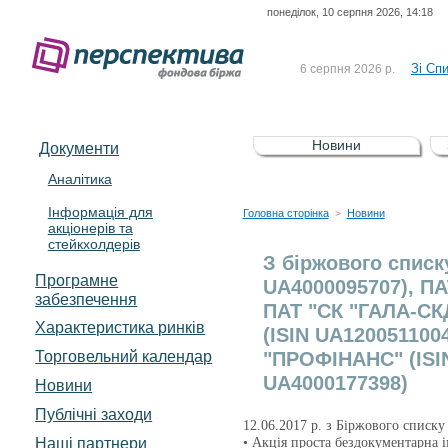
понеділок, 10 серпня 2026, 14:18
До Сп
4 серпня 2026 р.
відсоткова електронна 
Зі Сп
6 серпня 2026 р.
До Сп
5 серпня 2026 р.
UA4000239099)
Зі сп
5 серпня 2026 р.
Новини
Документи
UA4000232607)
До ув
5 серпня 2026 р.
Аналітика
Інформація для
До Сп
4 серпня 2026 р.
Головна сторінка
Новини
>
акціонерів та
відсоткова електронна 
стейкхолдерів
Зі Сп
6 серпня 2026 р.
З біржового списк
Програмне
UA4000095707), ПА
забезпечення
ПАТ "СК "ГАЛА-СК
Характеристика pинків
(ISIN UA120051100
Торговельний календар
"ПРОФІНАНС" (ISI
UA4000177398)
Новини
Публічні заходи
12.06.2017 р. з Біржового списку
Наші партнери
• Акція проста бездокументарна 