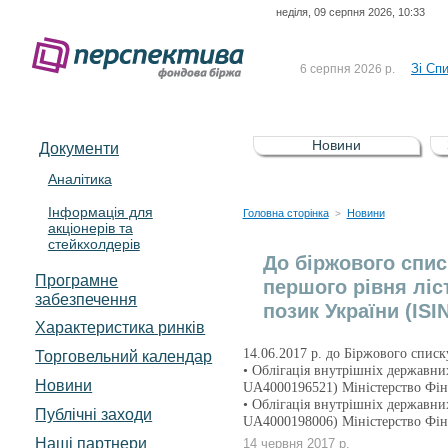
неділя, 09 серпня 2026, 10:33
До Сп
4 серпня 2026 р.
відсоткова електронна 
Зі Сп
6 серпня 2026 р.
До Сп
5 серпня 2026 р.
UA4000239099)
Зі сп
5 серпня 2026 р.
Новини
Документи
UA4000232607)
До ув
5 серпня 2026 р.
Аналітика
Інформація для
До Сп
4 серпня 2026 р.
Головна сторінка
Новини
>
акціонерів та
відсоткова електронна 
стейкхолдерів
Зі Сп
6 серпня 2026 р.
До біржового спис
Програмне
першого рівня ліс
забезпечення
позик України (ISI
Характеристика pинків
14.06.2017 р. до Біржового списк
Торговельний календар
• Облігація внутрішніх державни
Новини
UA4000196521) Міністерство Фі
• Облігація внутрішніх державни
Публічні заходи
UA4000198006) Міністерство Фі
Наші партнери
14 червня 2017 р.