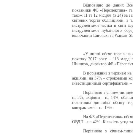
Відповідно до даних Все
показники ФБ «Перспектива» та 
також 11 та 12 місцям (з 24) за 
світових торгів облігаціями, в 
інструментами частка в світі щ
інструментами публічного борг
включаючи Euronext та
Warsaw
S
«У липні обсяг торгів на 
початку 2017 року – 113 млрд г
Шишков, директор ФБ «Перспект
В порівнянні з червнем на
акціями, на 37% - строковими ко
інвестиційними сертифікатами –
Порівняно з січнем-липнем
на 3%, акціями – на 14%, обліга
позитивна динаміка обсягу тор
контрактами – на 19%.
На ФБ «Перспектива» обсяг 
ОВДП - на 42%. Кількість угод з
Порівняно з січнем-лип