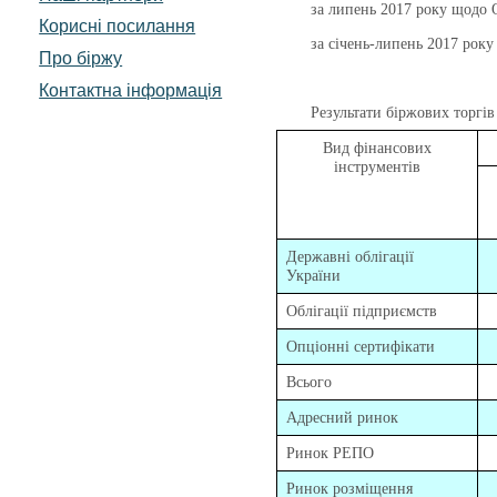
за липень 2017 року
щодо О
Корисні посилання
за січень-липень 2017 року
Про біржу
Контактна інформація
Результати біржових торгів
Вид фінансових
інструментів
Державні облігації
України
Облігації підприємств
Опціонні сертифікати
Всього
Адресний ринок
Ринок РЕПО
Ринок розміщення