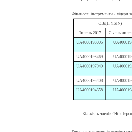
Фінансові інструменти - лідери з
ОВДП (ISIN)
Липень
2017
Січень-липе
UA4000198006
UA400019
UA4000198469
UA400019
UA4000197040
UA400019
UA4000195408
UA400018
UA4000194658
UA400019
Кількість членів ФБ «Перс
Конкурентна позиція українських