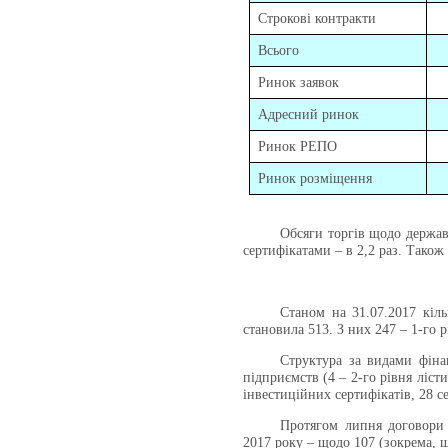
Строкові контракти
Всього
Ринок заявок
Адресний ринок
Ринок РЕПО
Ринок розміщення
Обсяги торгів щодо держав
сертифікатами – в 2,2 раз. Також
Станом на 31.07.2017
кіл
становила 513. З них 247 – 1-го рі
Структура за видами фінан
підприємств (4 – 2-го рівня ліст
інвестиційних сертифікатів, 28 с
Протягом липня договор
2017 року – щодо 107 (зокрема, 