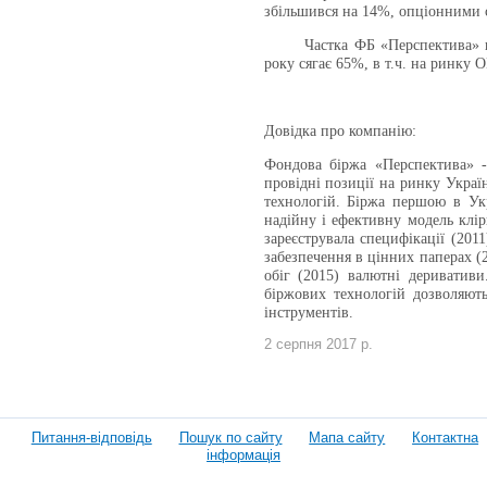
збільшився на 14%, опціонними с
Частка ФБ «Перспектива» в
року сягає 65%, в т.ч. на ринку
Довідка про компанію:
Фондова біржа «Перспектива» - 
провідні позиції на ринку Укра
технологій. Біржа першою в Укр
надійну і ефективну модель клір
зареєструвала специфікації (201
забезпечення в цінних паперах (
обіг (2015) валютні деривативи
біржових технологій дозволяют
інструментів.
2 серпня 2017 р.
Питання-відповідь
Пошук по сайту
Мапа сайту
Контактна
інформація