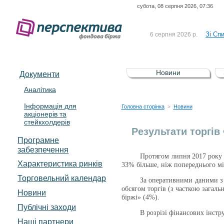
субота, 08 серпня 2026, 07:36
До Сп
4 серпня 2026 р.
відсоткова електронна 
Зі Сп
6 серпня 2026 р.
До Сп
5 серпня 2026 р.
UA4000239099)
Зі сп
5 серпня 2026 р.
Новини
Документи
UA4000232607)
До ув
5 серпня 2026 р.
Аналітика
Інформація для
До Сп
4 серпня 2026 р.
Головна сторінка
Новини
>
акціонерів та
відсоткова електронна 
стейкхолдерів
Зі Сп
6 серпня 2026 р.
Результати торгів
Програмне
забезпечення
Протягом липня 201
7
року 
Характеристика pинків
33% більше, ніж попереднього мі
Торговельний календар
За оперативними даними з 
обсягом торгів
(з часткою загаль
Новини
біржі» (4%).
Публічні заходи
В
розрізі фінансових інстр
Наші партнери