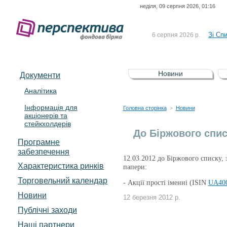
неділя, 09 серпня 2026, 01:16
До Сп
4 серпня 2026 р.
відсоткова електронна 
Зі Сп
6 серпня 2026 р.
До Сп
5 серпня 2026 р.
UA4000239099)
Зі сп
5 серпня 2026 р.
Новини
Документи
UA4000232607)
До ув
5 серпня 2026 р.
Аналітика
Інформація для
До Сп
4 серпня 2026 р.
Головна сторінка
Новини
>
акціонерів та
відсоткова електронна 
стейкхолдерів
Зі Сп
6 серпня 2026 р.
До Біржового спис
Програмне
забезпечення
12.03.2012 до Біржового списку, 
Характеристика pинків
папери:
Торговельний календар
-
Акції прості іменні (ISIN
UA400
Новини
12 березня 2012 р.
Публічні заходи
Наші партнери