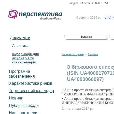
неділя, 09 серпня 2026, 13:51
До Сп
4 серпня 2026 р.
відсоткова електронна 
Зі Сп
6 серпня 2026 р.
До Сп
5 серпня 2026 р.
UA4000239099)
Зі сп
5 серпня 2026 р.
Новини
Документи
UA4000232607)
До ув
5 серпня 2026 р.
Аналітика
Інформація для
До Сп
4 серпня 2026 р.
Головна сторінка
Новини
>
акціонерів та
відсоткова електронна 
стейкхолдерів
Зі Сп
6 серпня 2026 р.
З біржового спис
Програмне
(ISIN UA400017071
забезпечення
UA4000066997)
Характеристика pинків
• Акція проста бездокументар
Торговельний календар
"МАКАРОННА ФАБРИКА" (ЄДРП
Новини
• Акція проста бездокументар
ДНІПРОДЗЕРЖИНСЬКИЙ КОКСО
Публічні заходи
2 листопада 2017 р.
Наші партнери