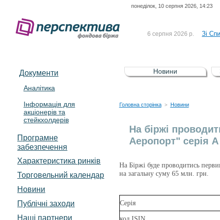
понеділок, 10 серпня 2026, 14:23
До Сп
4 серпня 2026 р.
відсоткова електронна 
Зі Сп
6 серпня 2026 р.
До Сп
5 серпня 2026 р.
UA4000239099)
Зі сп
5 серпня 2026 р.
Новини
Документи
UA4000232607)
До ув
5 серпня 2026 р.
Аналітика
Інформація для
До Сп
4 серпня 2026 р.
Головна сторінка
Новини
>
акціонерів та
відсоткова електронна 
стейкхолдерів
Зі Сп
6 серпня 2026 р.
На біржі проводит
Програмне
Аеропорт" серія А
забезпечення
Характеристика pинків
На Біржі буде проводитись перви
на загальну суму 65 млн. грн.
Торговельний календар
Новини
Публічні заходи
Серія
Наші партнери
код ISIN