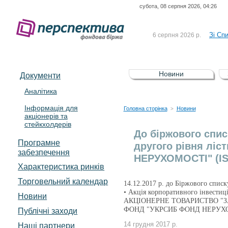
субота, 08 серпня 2026, 04:26
До Сп
4 серпня 2026 р.
відсоткова електронна 
Зі Сп
6 серпня 2026 р.
До Сп
5 серпня 2026 р.
UA4000239099)
Зі сп
5 серпня 2026 р.
Новини
Документи
UA4000232607)
До ув
5 серпня 2026 р.
Аналітика
Інформація для
До Сп
4 серпня 2026 р.
Головна сторінка
Новини
>
акціонерів та
відсоткова електронна 
стейкхолдерів
Зі Сп
6 серпня 2026 р.
До біржового спис
Програмне
другого рівня ліс
забезпечення
НЕРУХОМОСТІ" (IS
Характеристика pинків
Торговельний календар
14.12.2017 р. до Біржового списк
• Акція корпоративного інвести
Новини
АКЦІОНЕРНЕ ТОВАРИСТВО "
ФОНД "УКРСИБ ФОНД НЕРУХОМ
Публічні заходи
14 грудня 2017 р.
Наші партнери