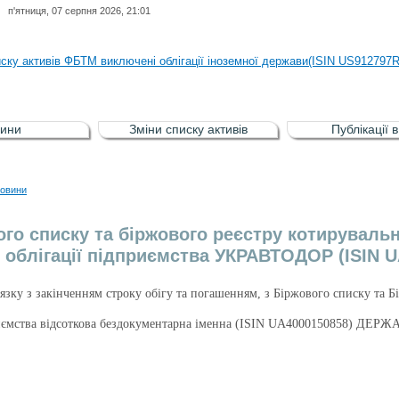
п'ятниця, 07 серпня 2026, 21:01
иску активів регульованого фондового ринку (РФР) включена Корпоративн
иску активів ФБТМ виключені облігації іноземної держави(ISIN US912797
иску активів РФР включені Облігація внутрішніх державних позик Україн
иску активів РФР виключені Облігація внутрішніх державних позик Україн
ини
Зміни списку активів
Публікації 
аги власників облігацій ISIN UA5000008459 серії В ТОВ"ФАСТФІНАНС"
иску активів регульованого фондового ринку (РФР) включена Корпоративн
овини
иску активів ФБТМ виключені облігації іноземної держави(ISIN US912797
ого списку та біржового реєстру котирувальн
 облігації підприємства УКРАВТОДОР (ISIN U
в’язку з закінченням строку обігу та погашенням, з Біржового списку та 
приємства відсоткова бездокументарна іменна (ISIN UA400015085