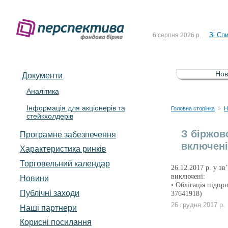
До Сп
4 серпня 2026 р.
Зі Сп
6 серпня 2026 р.
До Сп
5 серпня 2026 р.
Зі сп
5 серпня 2026 р.
Нов
Документи
До ув
5 серпня 2026 р.
Аналітика
Інформація для акціонерів та
До Сп
4 серпня 2026 р.
Головна сторінка
Н
>
стейкхолдерів
Зі Сп
6 серпня 2026 р.
З біржов
Програмне забезпечення
включені
Характеристика pинків
Торговельний календар
26.12.2017 р. у з
виключені:
Новини
• Облігація під
Публічні заходи
37641918)
26 грудня 2017 р.
Наші партнери
Корисні посилання