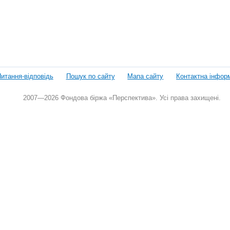
итання-відповідь
Пошук по сайту
Мапа сайту
Контактна інфор
2007—2026 Фондова біржа «Перспектива». Усі права захищені.