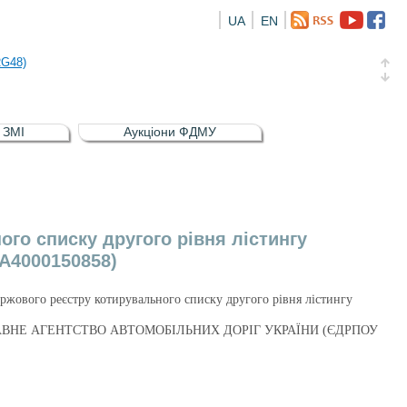
UA
EN
а облігація відсоткова електронна іменна (ISIN UA5000016726)
RG48)
и (ISIN UA4000239099)
и (ISIN UA4000232607)
в ЗМІ
Аукціони ФДМУ
а облігація відсоткова електронна іменна (ISIN UA5000016726)
RG48)
ого списку другого рівня лістингу
A4000150858)
Біржового реєстру котирувального списку другого рівня лістингу
8) ДЕРЖАВНЕ АГЕНТСТВО АВТОМОБІЛЬНИХ ДОРІГ УКРАЇНИ (ЄДРПОУ