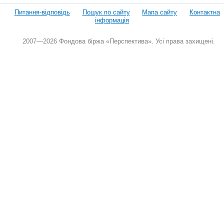
Питання-відповідь
Пошук по сайту
Мапа сайту
Контактна
інформація
2007—2026 Фондова біржа «Перспектива». Усі права захищені.