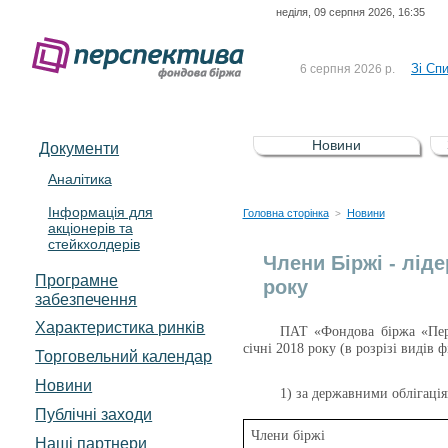
неділя, 09 серпня 2026, 16:35
До Сп
4 серпня 2026 р.
відсоткова електронна 
Зі Сп
6 серпня 2026 р.
До Сп
5 серпня 2026 р.
UA4000239099)
Зі сп
5 серпня 2026 р.
Новини
Документи
UA4000232607)
До ув
5 серпня 2026 р.
Аналітика
Інформація для
До Сп
4 серпня 2026 р.
Головна сторінка
Новини
>
акціонерів та
відсоткова електронна 
стейкхолдерів
Зі Сп
6 серпня 2026 р.
Члени Біржі - ліде
Програмне
року
забезпечення
Характеристика pинків
ПАТ «Фондова біржа «Перс
січні 2018 року (в розрізі видів 
Торговельний календар
Новини
1) за державними облігаці
Публічні заходи
Члени біржі
Наші партнери