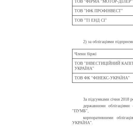
ТОВ "ФІРМА "МОТОР-ДІЛЕР"
ТОВ "ІФК ПРОФІНВЕСТ"
ТОВ "ТІ ЕНД СІ"
2) за облігаціями підприєм
Члени біржі
ТОВ "ІНВЕСТИЦІЙНИЙ КАПІ
УКРАЇНА"
ТОВ ФК "ФІНЕКС-УКРАЇНА"
За підсумками січня 2018 р
державними облігація
"ПУМБ",
корпоративними обліг
УКРАЇНА".