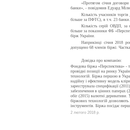
«Протягом січня договори
банки», - повідомив Едуард Міл
Кількість учасників торгі
більше за ПФТС), в т.ч. 23 банки
Кількість серій ОВДП, за 
більше за показники ФБ «Перспек
бірж України.
Наприкінці січня 2018 ро
допущено 68 членів біржі. Частка 
Довідка про компанію:
Фондова біржа «Перспектива» - те
провідні позиції на ринку Укра
технологій. Біржа першою в Укра
надійну і ефективну модель кліри
зареєструвала специфікації (2011)
забезпечення в цінних паперах (2
обіг (2015) валютні деривативи. 
біржових технологій дозволяють 
інструментів. Біржа посідає перш
2 лютого 2018 р.