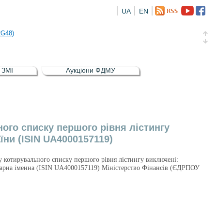
UA
EN
а облігація відсоткова електронна іменна (ISIN UA5000016726)
RG48)
и (ISIN UA4000239099)
и (ISIN UA4000232607)
в ЗМІ
Аукціони ФДМУ
а облігація відсоткова електронна іменна (ISIN UA5000016726)
RG48)
ного списку першого рівня лістингу
їни (ISIN UA4000157119)
тру котирувального списку першого рівня лістингу виключені:
нтарна іменна (ISIN UA4000157119) Міністерство Фінансів (ЄДРПОУ