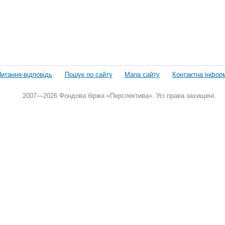
итання-відповідь
Пошук по сайту
Мапа сайту
Контактна інфор
2007—2026 Фондова біржа «Перспектива». Усі права захищені.