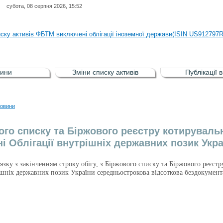
субота, 08 серпня 2026, 15:52
иску активів регульованого фондового ринку (РФР) включена Корпоративн
иску активів ФБТМ виключені облігації іноземної держави(ISIN US912797
иску активів РФР включені Облігація внутрішніх державних позик Україн
иску активів РФР виключені Облігація внутрішніх державних позик Україн
ини
Зміни списку активів
Публікації 
аги власників облігацій ISIN UA5000008459 серії В ТОВ"ФАСТФІНАНС"
иску активів регульованого фондового ринку (РФР) включена Корпоративн
овини
иску активів ФБТМ виключені облігації іноземної держави(ISIN US912797
ого списку та Біржового реєстру котируваль
і Облігації внутрішніх державних позик Укра
в’язку з закінченням строку обігу, з Біржового списку та Біржового реєс
рішніх державних позик України середньострокова відсоткова бездокуме