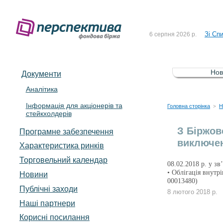
До Сп
4 серпня 2026 р.
Зі Сп
6 серпня 2026 р.
До Сп
5 серпня 2026 р.
Зі сп
5 серпня 2026 р.
Нов
Документи
До ув
5 серпня 2026 р.
Аналітика
Інформація для акціонерів та
До Сп
4 серпня 2026 р.
Головна сторінка
Н
>
стейкхолдерів
Зі Сп
6 серпня 2026 р.
З Біржов
Програмне забезпечення
виключен
Характеристика pинків
Торговельний календар
08.02.2018 р. у з
• Облігація внут
Новини
00013480)
Публічні заходи
8 лютого 2018 р.
Наші партнери
Корисні посилання