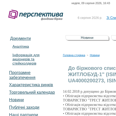
неділя, 09 серпня 2026, 16:43
До Сп
4 серпня 2026 р.
відсоткова електронна 
Зі Сп
6 серпня 2026 р.
До Сп
5 серпня 2026 р.
UA4000239099)
Зі сп
5 серпня 2026 р.
Новини
Документи
UA4000232607)
До ув
5 серпня 2026 р.
Аналітика
Інформація для
До Сп
4 серпня 2026 р.
Головна сторінка
Новини
>
акціонерів та
відсоткова електронна 
стейкхолдерів
Зі Сп
6 серпня 2026 р.
До біржового спис
Програмне
ЖИТЛОБУД-1" (ISIN
забезпечення
UA4000200273, ISI
Характеристика pинків
14.02.2018 р.допущено до Біржов
Торговельний календар
• Облігація підприємства відс
Новини
ТОВАРИСТВО "ТРЕСТ ЖИТЛОБУД
• Облігація підприємства відс
Публічні заходи
ТОВАРИСТВО "ТРЕСТ ЖИТЛОБУД
• Облігація підприємства відс
Наші партнери