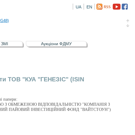
UA
EN
а облігація відсоткова електронна іменна (ISIN UA5000016726)
RG48)
и (ISIN UA4000239099)
и (ISIN UA4000232607)
в ЗМІ
Аукціони ФДМУ
а облігація відсоткова електронна іменна (ISIN UA5000016726)
RG48)
ти ТОВ "КУА "ГЕНЕЗІС" (ISIN
ні папери:
ВАРИСТВО З ОБМЕЖЕНОЮ ВІДПОВІДАЛЬНІСТЮ "КОМПАНІЯ З
НИЙ ПАЙОВИЙ ІНВЕСТИЦІЙНИЙ ФОНД "ВАЙТСТОУН")