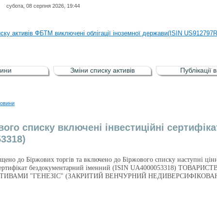
субота, 08 серпня 2026, 19:44
иску активів регульованого фондового ринку (РФР) включена Корпоративн
иску активів ФБТМ виключені облігації іноземної держави(ISIN US912797
иску активів РФР включені Облігація внутрішніх державних позик Україн
иску активів РФР виключені Облігація внутрішніх державних позик Україн
ини
Зміни списку активів
Публікації 
аги власників облігацій ISIN UA5000008459 серії В ТОВ"ФАСТФІНАНС"
иску активів регульованого фондового ринку (РФР) включена Корпоративн
овини
иску активів ФБТМ виключені облігації іноземної держави(ISIN US912797
вого списку включені інвестиційні сертифіка
3318)
ущено до Біржових торгів та включено до Біржового списку наступні цін
й сертифікат бездокументарний іменний (ISIN UA4000053318) ТО
ТИВАМИ "ГЕНЕЗІС" (ЗАКРИТИЙ ВЕНЧУРНИЙ НЕДИВЕРСИФІКОВА