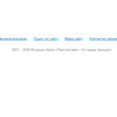
итання-відповідь
Пошук по сайту
Мапа сайту
Контактна інфор
2007—2026 Фондова біржа «Перспектива». Усі права захищені.