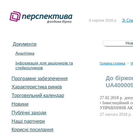
До Сп
4 серпня 2026 р.
Зі Сп
6 серпня 2026 р.
До Сп
5 серпня 2026 р.
Зі сп
5 серпня 2026 р.
Нов
Документи
До ув
5 серпня 2026 р.
Аналітика
Інформація для акціонерів та
До Сп
4 серпня 2026 р.
Головна сторінка
Н
>
стейкхолдерів
Зі Сп
6 серпня 2026 р.
До біржо
Програмне забезпечення
UA400005
Характеристика pинків
Торговельний календар
27.02.2018 р. доп
• Інвестиційни
Новини
УПРАВЛІННЯ АК
Публічні заходи
27 лютого 2018 р.
Наші партнери
Корисні посилання