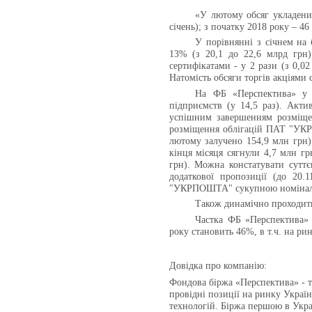
«У лютому обсяг укладен
січень); з початку 2018 року – 
У порівнянні з січнем на
13% (з 20,1 до 22,6 млрд грн)
сертифікатами - у 2 рази (з 0,02
Натомість обсяги торгів акціями с
На ФБ «Перспектива» у п
підприємств (у 14,5 раз). Акти
успішним завершенням розміще
розміщення облігацій ПАТ "УКРП
лютому залучено 154,9 млн грн)
кінця місяця сягнули 4,7 млн гр
грн). Можна констатувати суттє
додаткової пропозиції (до 20
"УКРПОШТА" сукупною номінальн
Також динамічно проходи
Частка ФБ «Перспектива» 
року становить 46%, в т.ч. на р
Довідка про компанію:
Фондова біржа «Перспектива» - те
провідні позиції на ринку Укра
технологій. Біржа першою в Укра