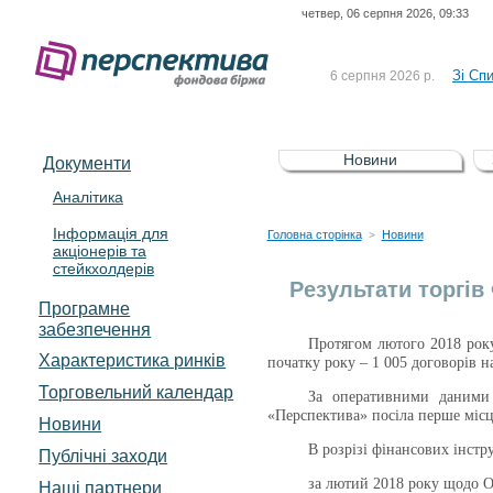
четвер, 06 серпня 2026, 09:33
До Сп
4 серпня 2026 р.
відсоткова електронна 
Зі Сп
6 серпня 2026 р.
До Сп
5 серпня 2026 р.
UA4000239099)
Зі сп
5 серпня 2026 р.
Новини
Документи
UA4000232607)
До ув
5 серпня 2026 р.
Аналітика
Інформація для
До Сп
4 серпня 2026 р.
Головна сторінка
Новини
>
акціонерів та
відсоткова електронна 
стейкхолдерів
Зі Сп
6 серпня 2026 р.
Результати торгів
Програмне
забезпечення
Протягом лютого 2018 року
Характеристика pинків
початку року – 1 005 договорів н
Торговельний календар
За оперативними даними
«Перспектива»
посіла перше місц
Новини
В
розрізі фінансових інстр
Публічні заходи
за лютий 2018 року
щодо О
Наші партнери