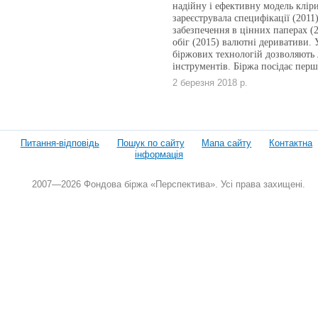
надійну і ефективну модель кліри
зареєструвала специфікації (2011)
забезпечення в цінних паперах (2
обіг (2015) валютні деривативи. 
біржових технологій дозволяють 
інструментів. Біржа посідає перш
2 березня 2018 р.
Питання-відповідь
Пошук по сайту
Мапа сайту
Контактна
інформація
2007—2026 Фондова біржа «Перспектива». Усі права захищені.