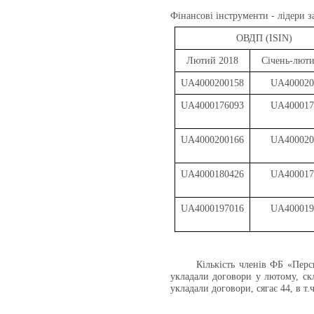
Фінансові інструменти - лідери з
ОВДП (ISIN)
Лютий
201
8
Січень-люти
UA4000200158
UA400020
UA4000176093
UA400017
UA4000200166
UA400020
UA4000180426
UA400017
UA4000197016
UA400019
Кількість членів ФБ «Перс
укладали договори у лютому, с
укладали договори, сягає
44
, в т