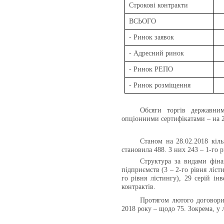
Строкові контракти
ВСЬОГО
- Ринок заявок
- Адресний ринок
- Ринок РЕПО
- Ринок розміщення
Обсяги торгів державни
опціонними сертифікатами – на 2
Станом на 28.02.2018
кіл
становила 488. З них 243 – 1-го рі
Структура за видами фінан
підприємств (3 – 2-го рівня ліст
го рівня лістингу), 29 серій ін
контрактів.
Протягом лютого договор
2018 року – щодо
75
. Зокрема, у