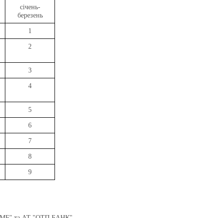
січень-
березень
1
2
3
4
5
6
7
8
9
МБ" та АТ "ОТП БАНК",