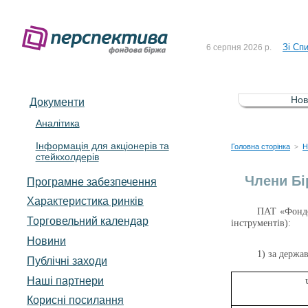
До Сп
4 серпня 2026 р.
Зі Сп
6 серпня 2026 р.
До Сп
5 серпня 2026 р.
Зі сп
5 серпня 2026 р.
Нов
Документи
До ув
5 серпня 2026 р.
Аналітика
Інформація для акціонерів та
До Сп
4 серпня 2026 р.
Головна сторінка
Н
>
стейкхолдерів
Зі Сп
6 серпня 2026 р.
Члени Бі
Програмне забезпечення
Характеристика pинків
ПАТ «Фондов
Торговельний календар
інструментів):
Новини
1) за держа
Публічні заходи
Наші партнери
Корисні посилання