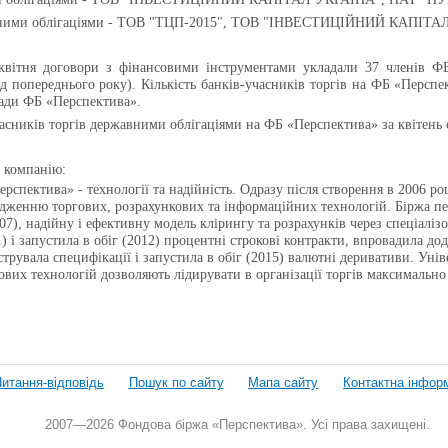
вними облігаціями - ТОВ "ТЦП-2015", ТОВ "ІНВЕСТИЦІЙНИЙ КАПІТА
квітня договори з фінансовими інструментами укладали 37 членів ФБ
д попереднього року). Кількість банків-учасників торгів на ФБ «Перспек
Ради ФБ «Перспектива».
часників торгів державними облігаціями на ФБ «Перспектива» за квітень с
 компанію:
рспектива» - технології та надійність. Одразу після створення в 2006 ро
дженню торгових, розрахункових та інформаційних технологій. Біржа пе
07), надійну і ефективну модель клірингу та розрахунків через спеціаліз
1) і запустила в обіг (2012) процентні строкові контракти, впровадила д
струвала специфікації і запустила в обіг (2015) валютні деривативи. Уні
ових технологій дозволяють лідирувати в організації торгів максимальн
итання-відповідь
Пошук по сайту
Мапа сайту
Контактна інфор
2007—2026 Фондова біржа «Перспектива». Усі права захищені.