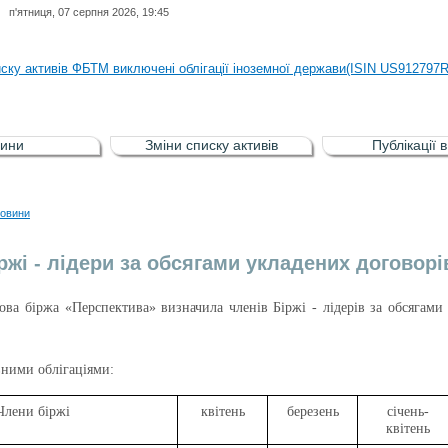
п'ятниця, 07 серпня 2026, 19:45
иску активів регульованого фондового ринку (РФР) включена Корпоративн
иску активів ФБТМ виключені облігації іноземної держави(ISIN US912797
иску активів РФР включені Облігація внутрішніх державних позик Україн
иску активів РФР виключені Облігація внутрішніх державних позик Україн
ини
Зміни списку активів
Публікації 
аги власників облігацій ISIN UA5000008459 серії В ТОВ"ФАСТФІНАНС"
иску активів регульованого фондового ринку (РФР) включена Корпоративн
овини
иску активів ФБТМ виключені облігації іноземної держави(ISIN US912797
ржі - лідери за обсягами укладених договорів
а біржа «Перспектива» визначила членів Біржі - лідерів за обсягами у
вними облігаціями:
Члени біржі
квітень
березень
січень-
квітень