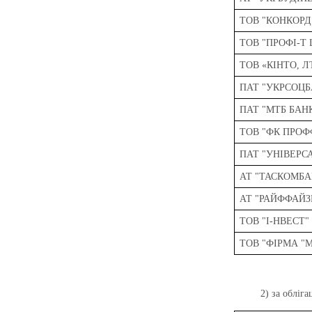
ТОВ "КОНКОРД
ТОВ "ПРОФІ-Т 
ТОВ «КІНТО, Л
ПАТ "УКРСОЦБ
ПАТ "МТБ БАН
ТОВ "ФК ПРОФ
ПАТ "УНІВЕРС
АТ "ТАСКОМБА
АТ "РАЙФФАЙЗ
ТОВ "І-НВЕСТ"
ТОВ "ФІРМА "
2) за обліг