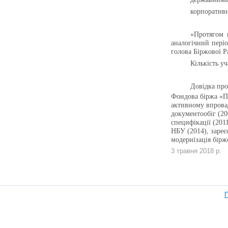
корпорати
«Протягом 
аналогічний періо
голова Біржової 
Кількість у
Довідка про
Фондова біржа «Пе
активному впрова
документообіг (20
специфікації (201
НБУ (2014), зареє
модернізація бірж
3 травня 2018 р.
П