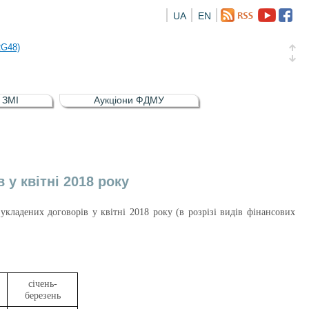
UA
EN
а облігація відсоткова електронна іменна (ISIN UA5000016726)
RG48)
и (ISIN UA4000239099)
и (ISIN UA4000232607)
в ЗМІ
Аукціони ФДМУ
а облігація відсоткова електронна іменна (ISIN UA5000016726)
RG48)
 у квітні 2018 року
кладених договорів у квітні 2018 року (в розрізі видів фінансових
січень-
березень