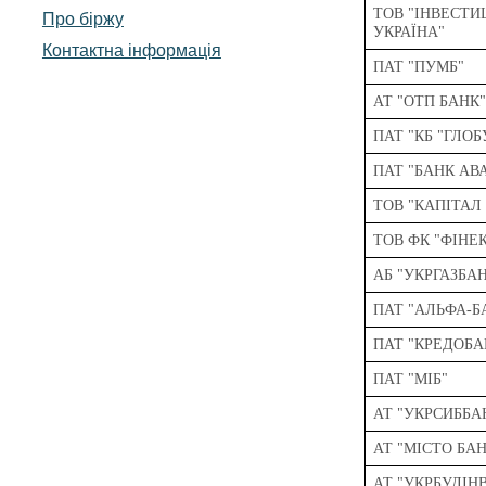
ТОВ "ІНВЕСТИ
Про біржу
УКРАЇНА"
Контактна інформація
ПАТ "ПУМБ"
АТ "ОТП БАНК
ПАТ "КБ "ГЛОБ
ПАТ "БАНК АВ
ТОВ "КАПІТАЛ
ТОВ ФК "ФІНЕ
АБ "УКРГАЗБА
ПАТ "АЛЬФА-Б
ПАТ "КРЕДОБА
ПАТ "МІБ"
АТ "УКРСИББА
АТ "МІСТО БА
АТ "УКРБУДІН