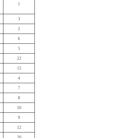
1
3
2
6
5
22
15
4
7
8
10
9
12
20