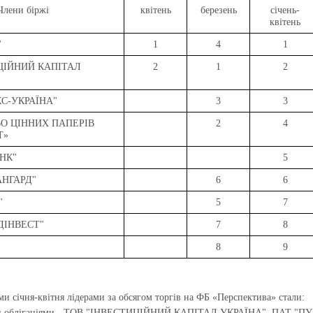
Члени біржі
квітень
березень
січень-
квітень
"
1
4
1
ЦІЙНИЙ КАПІТАЛ
2
1
2
КС-УКРАЇНА"
3
3
О ЦІННИХ ПАПЕРІВ
2
4
Т»
НК"
5
АНГАРД"
6
6
"
5
7
ДІНВЕСТ"
7
8
8
9
ми січня-квітня лідерами за обсягом торгів на ФБ «Перспектива» стали:
и облігаціями - ТОВ "ІНВЕСТИЦІЙНИЙ КАПІТАЛ УКРАЇНА", ПАТ "ПУ