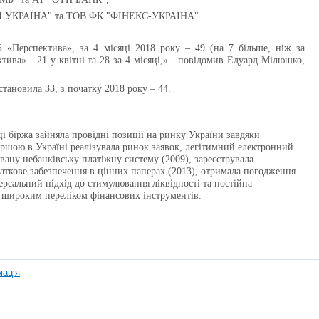
Л УКРАЇНА" та ТОВ ФК "ФІНЕКС-УКРАЇНА".
 «Перспектива», за 4 місяці 2018 року – 49 (на 7 більше, ніж за
тива» - 21 у квітні та 28 за 4 місяці,» - повідомив Едуард Мілюшко,
тановила 33, з початку 2018 року – 44.
ці біржа зайняла провідні позиції на ринку України завдяки
ршою в Україні реалізувала ринок заявок, легітимний електронний
овану небанківську платіжну систему (2009), зареєструвала
одаткове забезпечення в цінних паперах (2013), отримала погодження
версальний підхід до стимулювання ліквідності та постійна
о широким переліком фінансових інструментів.
мація