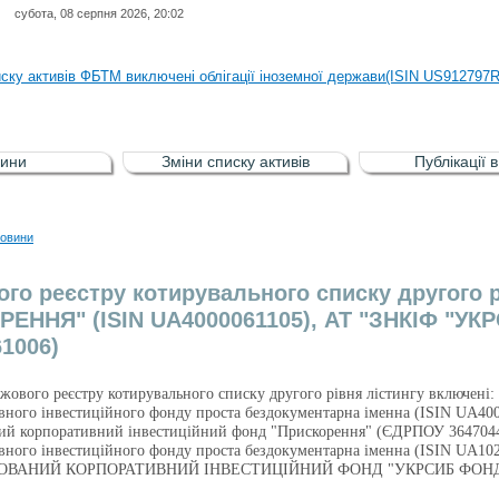
субота, 08 серпня 2026, 20:02
иску активів регульованого фондового ринку (РФР) включена Корпоративн
иску активів ФБТМ виключені облігації іноземної держави(ISIN US912797
иску активів РФР включені Облігація внутрішніх державних позик Україн
иску активів РФР виключені Облігація внутрішніх державних позик Україн
ини
Зміни списку активів
Публікації 
аги власників облігацій ISIN UA5000008459 серії В ТОВ"ФАСТФІНАНС"
иску активів регульованого фондового ринку (РФР) включена Корпоративн
овини
иску активів ФБТМ виключені облігації іноземної держави(ISIN US912797
ого реєстру котирувального списку другого р
ЕННЯ" (ISIN UA4000061105), АТ "ЗНКІФ "У
1006)
іржового реєстру котирувального списку другого рівня лістингу включені:
ивного інвестиційного фонду проста бездокументарна іменна (ISIN UA40
ий корпоративний інвестиційний фонд "Прискорення" (ЄДРПОУ 364704
тивного інвестиційного фонду проста бездокументарна іменна (IS
ВАНИЙ КОРПОРАТИВНИЙ ІНВЕСТИЦІЙНИЙ ФОНД "УКРСИБ ФОНД Н