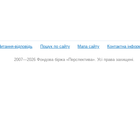
итання-відповідь
Пошук по сайту
Мапа сайту
Контактна інфор
2007—2026 Фондова біржа «Перспектива». Усі права захищені.