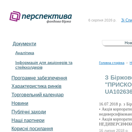
До Сп
4 серпня 2026 р.
Зі Сп
6 серпня 2026 р.
До Сп
5 серпня 2026 р.
Зі сп
5 серпня 2026 р.
Нов
Документи
До ув
5 серпня 2026 р.
Аналітика
Інформація для акціонерів та
До Сп
4 серпня 2026 р.
Головна сторінка
Н
>
стейкхолдерів
Зі Сп
6 серпня 2026 р.
З Біржов
Програмне забезпечення
"ПРИСКОР
Характеристика pинків
UA102636
Торговельний календар
Новини
16.07.2018 р. з Б
• Акція корпорат
Публічні заходи
недиверсифікован
• Акція корпора
Наші партнери
НЕДИВЕРСИФІКО
Корисні посилання
16 липня 2018 р.