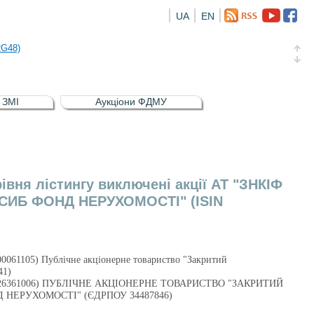
UA
EN
а облігація відсоткова електронна іменна (ISIN UA5000016726)
RG48)
и (ISIN UA4000239099)
и (ISIN UA4000232607)
в ЗМІ
Аукціони ФДМУ
а облігація відсоткова електронна іменна (ISIN UA5000016726)
RG48)
івня лістингу виключені акції АТ "ЗНКІФ
КРСИБ ФОНД НЕРУХОМОСТІ" (ISIN
00061105) Публічне акціонерне товариство "Закритий
41)
IN UA1026361006) ПУБЛІЧНЕ АКЦІОНЕРНЕ ТОВАРИСТВО "ЗАКРИТИЙ
ЕРУХОМОСТІ" (ЄДРПОУ 34487846)