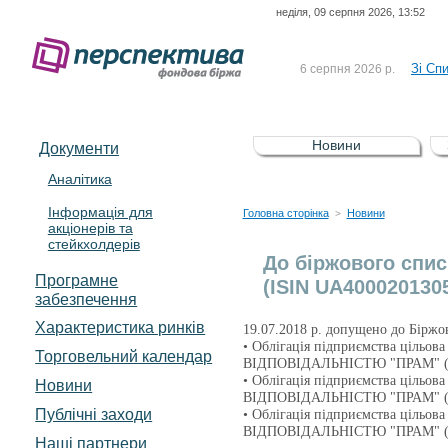
неділя, 09 серпня 2026, 13:52
До Сп
4 серпня 2026 р.
відсоткова електронна 
Зі Сп
6 серпня 2026 р.
До Сп
5 серпня 2026 р.
UA4000239099)
Зі сп
5 серпня 2026 р.
Новини
Документи
UA4000232607)
До ув
5 серпня 2026 р.
Аналітика
Інформація для
До Сп
4 серпня 2026 р.
Головна сторінка
Новини
>
акціонерів та
відсоткова електронна 
стейкхолдерів
Зі Сп
6 серпня 2026 р.
До біржового спис
Програмне
(ISIN UA4000201305
забезпечення
Характеристика pинків
19.07.2018 р. допущено до Біржо
• Облігація підприємства ціл
Торговельний календар
ВІДПОВІДАЛЬНІСТЮ "ПРАМ" (
• Облігація підприємства ціл
Новини
ВІДПОВІДАЛЬНІСТЮ "ПРАМ" (
Публічні заходи
• Облігація підприємства ціл
ВІДПОВІДАЛЬНІСТЮ "ПРАМ" (
Наші партнери