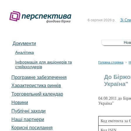
До Сп
4 серпня 2026 р.
Зі Сп
6 серпня 2026 р.
До Сп
5 серпня 2026 р.
Зі сп
5 серпня 2026 р.
Нов
Документи
До ув
5 серпня 2026 р.
Аналітика
Інформація для акціонерів та
До Сп
4 серпня 2026 р.
Головна сторінка
Н
>
стейкхолдерів
Зі Сп
6 серпня 2026 р.
До Біржо
Програмне забезпечення
Україна"
Характеристика pинків
Торговельний календар
04.08.2011 до Бір
Новини
Україна"
Публічні заходи
Наші партнери
Код емітента з
Корисні посилання
Код ISIN