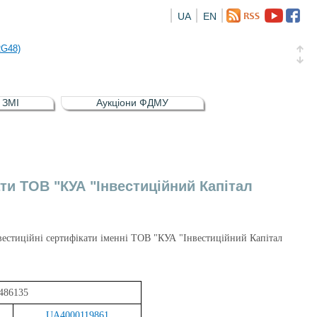
UA
EN
а облігація відсоткова електронна іменна (ISIN UA5000016726)
RG48)
и (ISIN UA4000239099)
и (ISIN UA4000232607)
в ЗМІ
Аукціони ФДМУ
а облігація відсоткова електронна іменна (ISIN UA5000016726)
RG48)
ти ТОВ "КУА "Інвестиційний Капітал
нвестиційні сертифікати іменні ТОВ "КУА "Інвестиційний Капітал
486135
UA4000119861