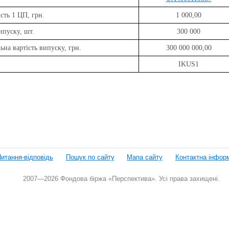
сть 1 ЦП, грн.
1 000,00
ипуску, шт.
300 000
ьна вартість випуску, грн.
300 000 000,00
IKUS1
итання-відповідь
Пошук по сайту
Мапа сайту
Контактна інфор
2007—2026 Фондова біржа «Перспектива». Усі права захищені.