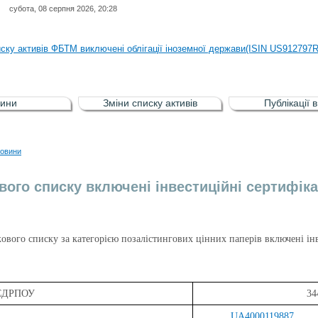
субота, 08 серпня 2026, 20:28
иску активів регульованого фондового ринку (РФР) включена Корпоративн
иску активів ФБТМ виключені облігації іноземної держави(ISIN US912797
иску активів РФР включені Облігація внутрішніх державних позик Україн
иску активів РФР виключені Облігація внутрішніх державних позик Україн
ини
Зміни списку активів
Публікації 
аги власників облігацій ISIN UA5000008459 серії В ТОВ"ФАСТФІНАНС"
иску активів регульованого фондового ринку (РФР) включена Корпоративн
овини
иску активів ФБТМ виключені облігації іноземної держави(ISIN US912797
вого списку включені інвестиційні сертифіка
жового списку за категорією позалістингових цінних паперів включені і
а ЄДРПОУ
34
UA4000119887