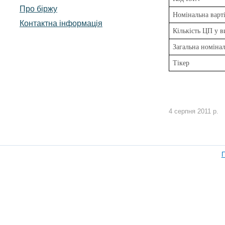
Про біржу
Номінальна варті
Контактна інформація
Кількість ЦП у в
Загальна номінал
Тікер
4 серпня 2011 р.
П