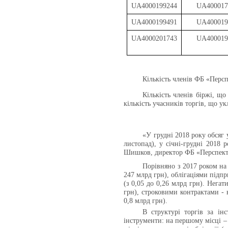
UA4000199244
UA400017
UA4000199491
UA400019
UA4000201743
UA400019
Кількість членів ФБ «Перс
Кількість членів біржі, що
кількість учасників торгів, що ук
«У грудні 2018 року обсяг
листопад), у січні-грудні 2018
Шишков, директор ФБ «Перспект
Порівняно з 2017 роком на
247 млрд грн), облігаціями підпр
(з 0,05 до 0,26 млрд грн). Негат
грн), строковими контрактами - в
0,8 млрд грн).
В структурі торгів за ін
інструменти: на першому місці – 