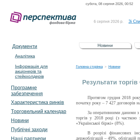
субота, 08 серпня 2026, 00:52
До Сп
4 серпня 2026 р.
відсоткова електронна 
Зі Сп
6 серпня 2026 р.
До Сп
5 серпня 2026 р.
UA4000239099)
Зі сп
5 серпня 2026 р.
Новини
Документи
UA4000232607)
До ув
5 серпня 2026 р.
Аналітика
Інформація для
До Сп
4 серпня 2026 р.
Головна сторінка
Новини
>
акціонерів та
відсоткова електронна 
стейкхолдерів
Зі Сп
6 серпня 2026 р.
Результати торгів
Програмне
забезпечення
Протягом грудня 2018
рок
Характеристика pинків
початку року – 7 427 договорів н
Торговельний календар
За оперативними даними з 
торгів у 2018 році (з часткою
Новини
«Української біржі» (8%).
Публічні заходи
В
розрізі фінансових ін
Наші партнери
держоблігацій – 49%, облігацій 