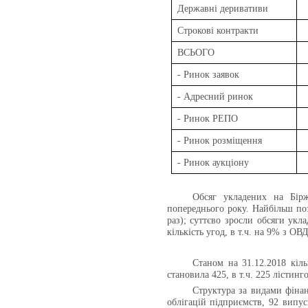
Державні деривативи
Строкові контракти
ВСЬОГО
- Ринок заявок
- Адресний ринок
- Ринок РЕПО
- Ринок розміщення
- Ринок аукціону
Обсяг укладених на Бірж
попереднього року. Найбільш поз
раз); суттєво зросли обсяги укл
кількість угод, в т.ч. на 9% з О
Станом на 31.12.2018
кіл
становила 425, в т.ч. 225 лістинг
Структура за видами фінан
облігацій підприємств, 92 випус