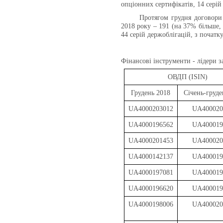
опціонних сертифікатів, 14 серій
Протягом грудня договор
2018 року – 191 (на 37% більше, 
44 серій держоблігацій, з початку
Фінансові інструменти - лідери з
ОВДП (ISIN)
Грудень
201
8
Січень-груде
UA4000203012
UA400020
UA4000196562
UA400019
UA4000201453
UA400020
UA4000142137
UA400019
UA4000197081
UA400019
UA4000196620
UA400019
UA4000198006
UA400020