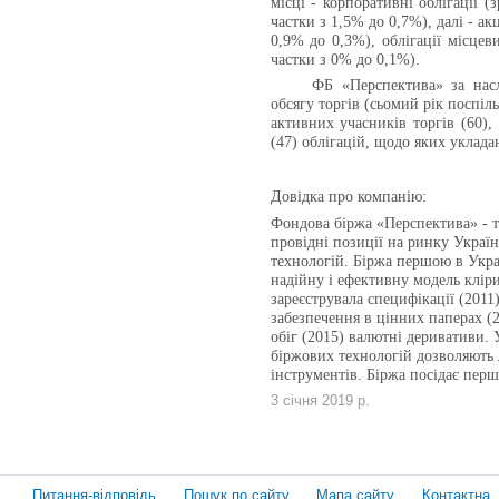
місці - корпоративні облігації 
частки з 1,5% до 0,7%), далі - а
0,9% до 0,3%), облігації місцев
частки з 0% до 0,1%).
ФБ «Перспектива» за насл
обсягу торгів (сьомий рік поспіль
активних учасників торгів (60),
(47) облігацій, щодо яких уклада
Довідка про компанію:
Фондова біржа «Перспектива» - те
провідні позиції на ринку Укра
технологій. Біржа першою в Укра
надійну і ефективну модель кліри
зареєструвала специфікації (2011)
забезпечення в цінних паперах (2
обіг (2015) валютні деривативи. 
біржових технологій дозволяють 
інструментів. Біржа посідає перш
3 січня 2019 р.
Питання-відповідь
Пошук по сайту
Мапа сайту
Контактна