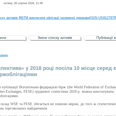
четвер, 06 серпня 2026, 21:48
иску активів регульованого фондового ринку (РФР) включена Корпоративн
иску активів ФБТМ виключені облігації іноземної держави(ISIN US912797
иску активів РФР включені Облігація внутрішніх державних позик Україн
иску активів РФР виключені Облігація внутрішніх державних позик Україн
ини
Зміни списку активів
Публікації 
аги власників облігацій ISIN UA5000008459 серії В ТОВ"ФАСТФІНАНС"
иску активів регульованого фондового ринку (РФР) включена Корпоративн
овини
иску активів ФБТМ виключені облігації іноземної держави(ISIN US912797
пектива» у 2018 році посіла 10 місце серед
ержоблігаціями
м публікації Всесвітньою федерацією бірж (
t
he World Federation of Excha
ities Exchanges, FESE) грудневої статистики 2018 р. можна констатувати,
облігаціями.
 склад
WSE
та FESE збігається не повною мірою, до того ж статистичні 
ань торговельних майданчиків.