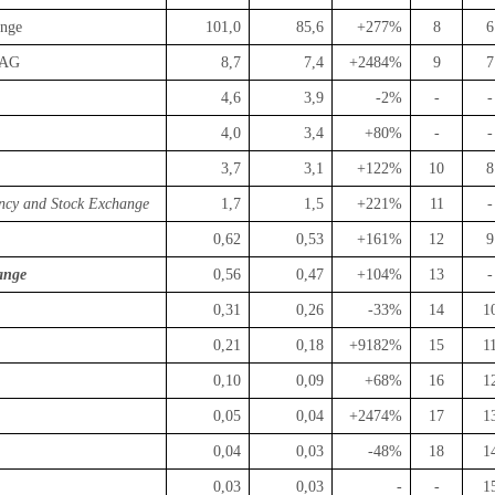
ange
101,0
85,6
+277%
8
6
 AG
8,7
7,4
+2484%
9
7
4,6
3,9
-2%
-
-
4,0
3,4
+80%
-
-
3,7
3,1
+122%
10
8
ency and Stock Exchange
1,7
1,5
+221%
11
-
0,62
0,53
+161%
12
9
ange
0,56
0,47
+104%
13
-
0,31
0,26
-33%
14
1
0,21
0,18
+9182%
15
1
0,10
0,09
+68%
16
1
0,05
0,04
+2474%
17
1
0,04
0,03
-48%
18
1
0,03
0,03
-
-
1