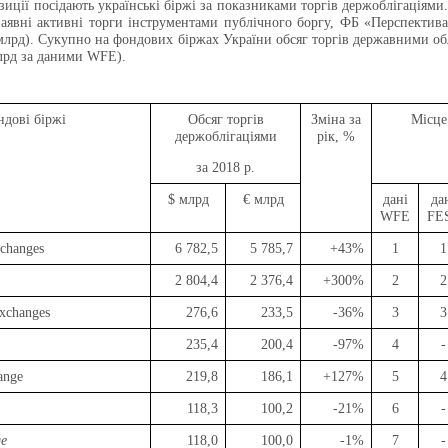
иції посідають українські біржі за показниками торгів держоблігаціями.
аявні активні торги інструментами публічного боргу, ФБ «Перспектива»
 млрд). Сукупно на фондових біржах України обсяг торгів державними об
млрд за даними
WFE
).
дові біржі
Обсяг торгів
Зміна за
Місце
держоблігаціями
рік, %
за 2018 р.
$ мл
рд
€ млрд
дані
да
WFE
FE
changes
6 782,5
5 785,7
+43%
1
1
2 804,4
2 376,4
+300%
2
2
xchanges
276,6
233,5
-36%
3
3
235,4
200,4
-97%
4
-
ange
219,8
186,1
+127%
5
4
118,3
100,2
-21%
6
-
ge
118,0
100,0
-1%
7
-