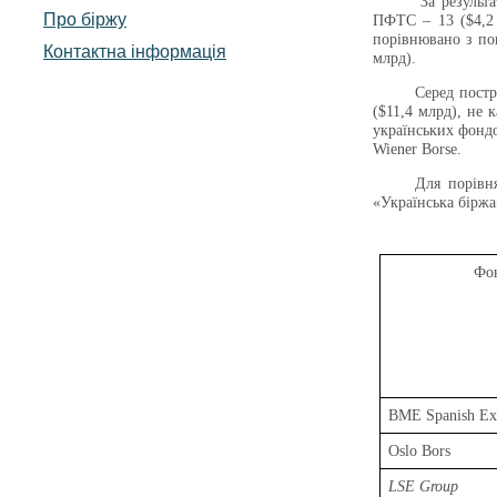
За результа
Про біржу
ПФТС – 13 ($4,2 
порівнювано з пок
Контактна інформація
млрд).
Серед постр
($11,4 млрд), не 
українських фондо
Wiener Borse.
Для порівн
«Українська біржа
Фон
BME Spanish Ex
Oslo Bors
LSE Group