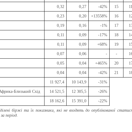
0,32
0,27
-42%
15
1
0,23
0,20
+
13558%
16
1
0,19
0,16
-1%
17
1
0,11
0,09
-17%
18
1
0,11
0,09
+
68%
19
1
0,07
0,06
-
-
1
0,05
0,04
+
465%
20
1
0,04
0,04
-42%
21
1
і
11 927,4
10 143,
9
-31%
Африка-Близький Схід
14 521,5
12 305,5
-26%
18 162,6
15 391,0
-22%
ділені біржі та їх показники, які не входять до опублікованої стати
за період.