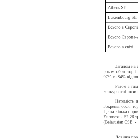
Athens SE
Luxembourg SE
Всього в Європ
Всього Європа-
Всього в світі
Загалом на 
роком обсяг торгі
97% та 84% відпов
Разом з тим
конкурентні позиц
Натомість 
Зокрема, обсяг то
Це на кілька поря
Euronext - $2,26 
(Belarusian CSE
-
Довідка про