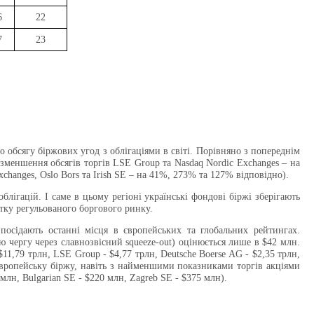
6
22
7
23
 обсягу біржових угод з облігаціями в світі. Порівняно з попереднім
 зменшення обсягів торгів LSE Group та Nasdaq Nordic Exchanges – на
changes, Oslo Bors та Irish SE – на 41%, 273% та 127% відповідно).
лігацій. І саме в цьому регіоні українські фондові біржі зберігають
тку регульованого боргового ринку.
посідають останні місця в європейських та глобальних рейтингах.
ню чергу через славнозвісний squeeze-out) оцінюється лише в $42 млн.
11,79 трлн, LSE Group - $4,77 трлн, Deutsche Boerse AG - $2,35 трлн,
у європейську біржу, навіть з найменшими показниками торгів акціями
млн, Bulgarian SE - $220 млн, Zagreb SE - $375 млн).