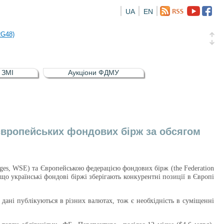
UA
EN
а облігація відсоткова електронна іменна (ISIN UA5000016726)
RG48)
и (ISIN UA4000239099)
и (ISIN UA4000232607)
в ЗМІ
Аукціони ФДМУ
а облігація відсоткова електронна іменна (ISIN UA5000016726)
RG48)
 європейських фондових бірж за обсягом
nges,
WSE
) та Європейською федерацією фондових бірж (
the
Federation
 що українські фондові біржі зберігають конкурентні позиції в Європі
дані публікуються в різних валютах, тож є необхідність в суміщенні