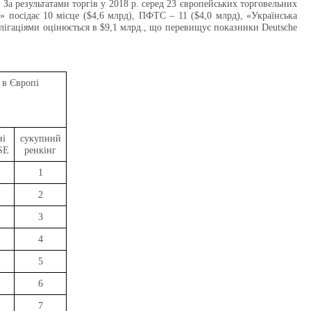
 За результатами торгів у 2018 р. серед 23 європейських торговельних
 посідає 10 місце ($4,6 млрд), ПФТС – 11 ($4,0 млрд), «Українська
лігаціями оцінюється в $9,1 млрд., що перевищує показники Deutsche
 в Європі
ні
сукупний
SE
ренкінг
1
2
3
4
5
6
7