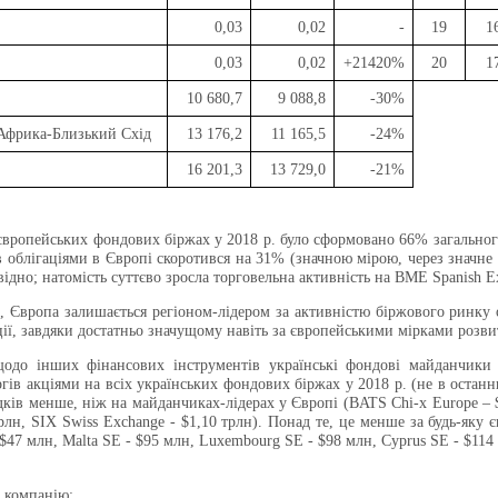
0,03
0,02
-
19
1
0,03
0,02
+21420%
20
1
і
10 680,7
9 088,8
-30%
Африка-Близький Схід
13 176,2
11 165,5
-24%
16 201,3
13 729,0
-21%
європейських фондових біржах у 2018 р. було сформовано 66% загального
в облігаціями в Європі скоротився на 31% (значною мірою, через значне
ідно; натомість суттєво зросла торговельна активність на BME Spanish Ex
, Європа залишається регіоном-лідером за активністю біржового ринку об
ії, завдяки достатньо значущому навіть за європейськими мірками розви
щодо інших фінансових інструментів українські фондові майданчики 
ргів акціями на всіх українських фондових біржах у 2018 р. (не в остан
дків менше, ніж на майданчиках-лідерах у Європі (BATS Chi-x Europe – $
трлн, SIX Swiss Exchange - $1,10 трлн). Понад те, це менше за будь-як
 $47 млн, Malta SE - $95 млн, Luxembourg SE - $98 млн, Cyprus SE - $114 
 компанію: