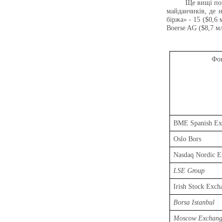
Ще вищі поз
майданчиків, де н
біржа» - 15 ($0,6
Boerse AG ($8,7 
Фон
BME Spanish Ex
Oslo Bors
Nasdaq Nordic E
LSE Group
Irish Stock Exch
Borsa Istanbul
Moscow Exchan