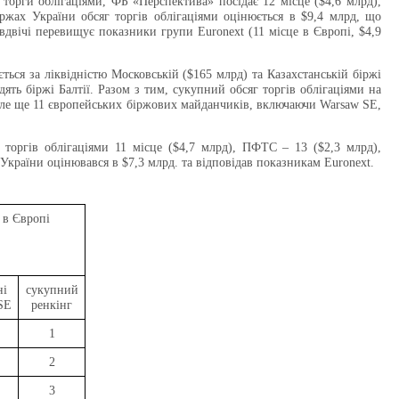
 торги облігаціями, ФБ «Перспектива» посідає 12 місце ($4,6 млрд),
ржах України обсяг торгів облігаціями оцінюється в $9,4 млрд, що
вдвічі перевищує показники групи Euronext (11 місце в Європі, $4,9
ься за ліквідністю Московській ($165 млрд) та Казахстанській біржі
дять біржі Балтії. Разом з тим, сукупний обсяг торгів облігаціями на
 але ще 11 європейських біржових майданчиків, включаючи Warsaw SE,
 торгів облігаціями 11 місце ($4,7 млрд), ПФТС – 13 ($2,3 млрд),
 України оцінювався в $7,3 млрд. та відповідав показникам Euronext.
 в Європі
ні
сукупний
SE
ренкінг
1
2
3