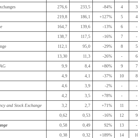
xchanges
276,6
233,5
-84%
4
3
219,8
186,1
+
127%
5
4
ge
164,7
139,6
-13%
6
-
138,7
117,5
-16%
7
-
ange
112,1
95,0
-29%
8
5
13,30
11,3
-26%
-
6
 AG
9,9
8,4
+
80%
9
7
4,9
4,1
-37%
10
8
4,6
3,9
-2%
-
-
4,2
3,5
+
78%
-
-
ency and Stock Exchange
3,2
2,7
+
71%
11
-
0,62
0,53
-16%
12
9
ange
0,58
0,49
92%
13
-
0,38
0,32
+
189%
14
1