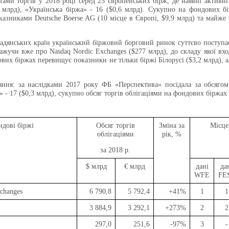
тами торгів у 2018 році серед 25 європейських бірж, де наявні активні
млрд), «Українська біржа» - 16 ($0,6 млрд). Сукупно на фондових бі
азниками Deutsche Boerse AG (10 місце в Європі, $9,9 млрд) та майже 
адянських країн український біржовий борговий ринок суттєво поступаєт
кажучи вже про Nasdaq Nordic Exchanges ($277 млрд), до складу якої вхо
вих біржах перевищує показники не тільки біржі Білорусі ($3,2 млрд),
яння: за наслідками 2017 року ФБ «Перспектива» посідала за обсягом
» - 17 ($0,3 млрд), сукупно обсяг торгів облігаціями на фондових біржах
дові біржі
Обсяг торгів
Зміна за
Місце
облігаціями
рік, %
за 2018 р.
$ мл
рд
€ млрд
дані
да
WFE
FE
changes
6 790,8
5 792,4
+
41%
1
1
3 884,9
3 292,1
+
273%
2
2
297,0
251,6
-97%
3
-