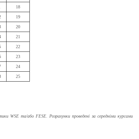
1
18
2
19
3
20
4
21
5
22
6
23
7
24
8
25
стики WSE та/або FESE. Розрахунки проведені за середніми курсами