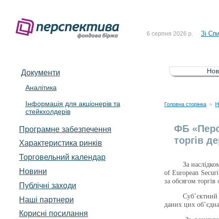
До Сп
4 серпня 2026 р.
Зі Сп
6 серпня 2026 р.
До Сп
5 серпня 2026 р.
Зі сп
5 серпня 2026 р.
Нов
Документи
До ув
5 серпня 2026 р.
Аналітика
Інформація для акціонерів та
До Сп
4 серпня 2026 р.
Головна сторінка
Н
>
стейкхолдерів
Зі Сп
6 серпня 2026 р.
ФБ «Перс
Програмне забезпечення
торгів д
Характеристика pинків
Торговельний календар
За наслідко
Новини
of European Secur
за обсягом торгів 
Публічні заходи
Суб’єктний
Наші партнери
даних цих об’єдн
Корисні посилання