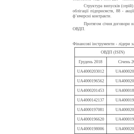
Структура випусків (серій)
облігації підприємств, 88 - акці
ф’ючерсні контракти.
Протягом січня договори 
ОВДП.
Фінансові інструменти - лідери з
ОВДП (ISIN)
Грудень
201
8
Січень 2
UA4000203012
UA400020
UA4000196562
UA400020
UA4000201453
UA400018
UA4000142137
UA400019
UA4000197081
UA400020
UA4000196620
UA400019
UA4000198006
UA400020