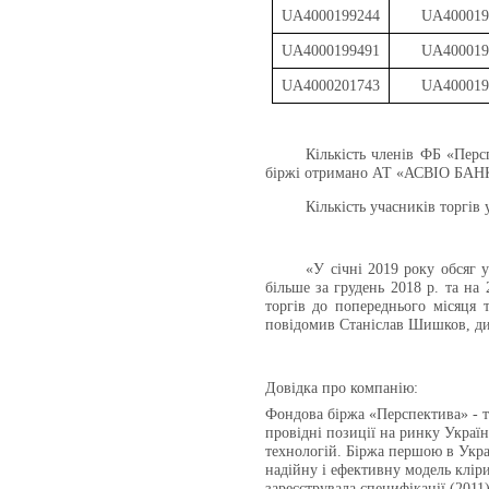
UA4000199244
UA400019
UA4000199491
UA400019
UA4000201743
UA400019
Кількість членів ФБ «Перс
біржі отримано АТ «АСВІО БАН
Кількість учасників торгів 
«У січні 2019 року обсяг 
більше за грудень 2018 р. та на
торгів до попереднього місяця 
повідомив Станіслав Шишков, ди
Довідка про компанію:
Фондова біржа «Перспектива» - те
провідні позиції на ринку Укра
технологій. Біржа першою в Укра
надійну і ефективну модель кліри
зареєструвала специфікації (2011)