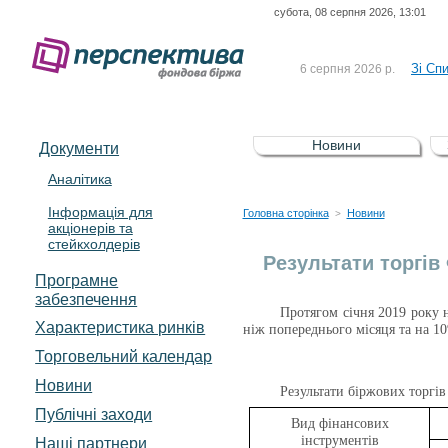
субота, 08 серпня 2026, 13:01
До Сп
4 серпня 2026 р.
відсоткова електронна 
Зі Сп
6 серпня 2026 р.
До Сп
5 серпня 2026 р.
UA4000239099)
Зі сп
5 серпня 2026 р.
Новини
Документи
UA4000232607)
До ув
5 серпня 2026 р.
Аналітика
Інформація для
До Сп
4 серпня 2026 р.
Головна сторінка
Новини
>
акціонерів та
відсоткова електронна 
стейкхолдерів
Зі Сп
6 серпня 2026 р.
Результати торгів
Програмне
забезпечення
Протягом січня 2019 року 
Характеристика pинків
ніж попереднього місяця та на 10
Торговельний календар
Новини
Результати біржових торгів 
Публічні заходи
Вид фінансових
інструментів
Наші партнери