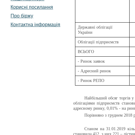
Корисні посилання
Про біржу
Контактна інформація
Державні облігації
України
Облігації підприємств
ВСЬОГО
- Ринок заявок
- Адресний ринок
- Ринок РЕПО
Найбільший обсяг торгів у
облігаціями підприємств стано
адресному ринку, 0,01% - на ринк
Порівняно з груднем 2018 
Станом на 31.01.2019
кіл
становила 412, з них 221 – лістин