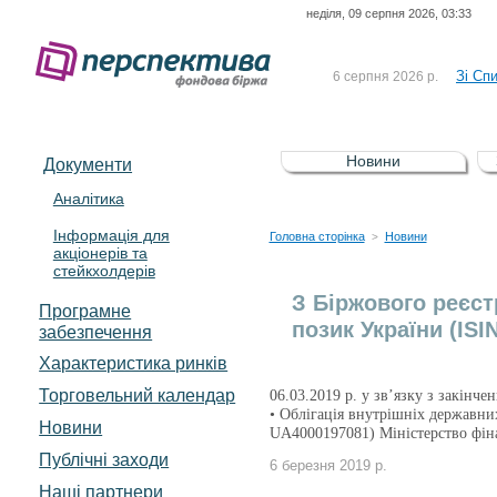
неділя, 09 серпня 2026, 03:33
До Сп
4 серпня 2026 р.
відсоткова електронна 
Зі Сп
6 серпня 2026 р.
До Сп
5 серпня 2026 р.
UA4000239099)
Зі сп
5 серпня 2026 р.
Новини
Документи
UA4000232607)
До ув
5 серпня 2026 р.
Аналітика
Інформація для
До Сп
4 серпня 2026 р.
Головна сторінка
Новини
>
акціонерів та
відсоткова електронна 
стейкхолдерів
Зі Сп
6 серпня 2026 р.
З Біржового реєст
Програмне
позик України (ISI
забезпечення
Характеристика pинків
Торговельний календар
06.03.2019 р. у зв’язку з закінче
• Облігація внутрішніх державни
Новини
UA4000197081) Міністерство фін
Публічні заходи
6 березня 2019 р.
Наші партнери