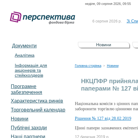
неділя, 09 серпня 2026, 09:55
До Сп
4 серпня 2026 р.
відсоткова електронна 
Зі Сп
6 серпня 2026 р.
До Сп
5 серпня 2026 р.
UA4000239099)
Зі сп
5 серпня 2026 р.
Новини
Документи
UA4000232607)
До ув
5 серпня 2026 р.
Аналітика
Інформація для
До Сп
4 серпня 2026 р.
Головна сторінка
Новини
>
акціонерів та
відсоткова електронна 
стейкхолдерів
Зі Сп
6 серпня 2026 р.
НКЦПФР прийняла 
Програмне
паперами № 127 ві
забезпечення
Характеристика pинків
Національна комісія з цінних па
заборонити торгівлю цінними пап
Торговельний календар
Новини
Рішення № 127 від 28.02.2019
Публічні заходи
Цінні папери зазначених еміте
Наші партнери
12 березня 2019 р.