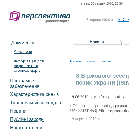
четвер, 06 серпня 2026, 23:30
До Сп
4 серпня 2026 р.
відсоткова електронна 
Зі Сп
6 серпня 2026 р.
До Сп
5 серпня 2026 р.
UA4000239099)
Зі сп
5 серпня 2026 р.
Новини
Документи
UA4000232607)
До ув
5 серпня 2026 р.
Аналітика
Інформація для
До Сп
4 серпня 2026 р.
Головна сторінка
Новини
>
акціонерів та
відсоткова електронна 
стейкхолдерів
Зі Сп
6 серпня 2026 р.
З Біржового реєст
Програмне
позик України (ISI
забезпечення
Характеристика pинків
19.06.2019 р. у зв’язку з закінче
Торговельний календар
• Облігація внутрішніх державни
Новини
UA4000201453) Міністерство фін
Публічні заходи
19 червня 2019 р.
Наші партнери