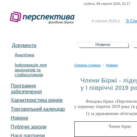
субота, 08 серпня 2026, 02:17
До Сп
4 серпня 2026 р.
відсоткова електронна 
Зі Сп
6 серпня 2026 р.
До Сп
5 серпня 2026 р.
UA4000239099)
Зі сп
5 серпня 2026 р.
Новини
Документи
UA4000232607)
До ув
5 серпня 2026 р.
Аналітика
Інформація для
До Сп
4 серпня 2026 р.
Головна сторінка
Новини
>
акціонерів та
відсоткова електронна 
стейкхолдерів
Зі Сп
6 серпня 2026 р.
Члени Біржі - лід
Програмне
у І півріччі 2019 р
забезпечення
Характеристика pинків
Фондова біржа «Перспектива
у першому півріччі 2019 року (в 
Торговельний календар
1) за державними облігаці
Новини
Публічні заходи
Члени біржі
Наші партнери