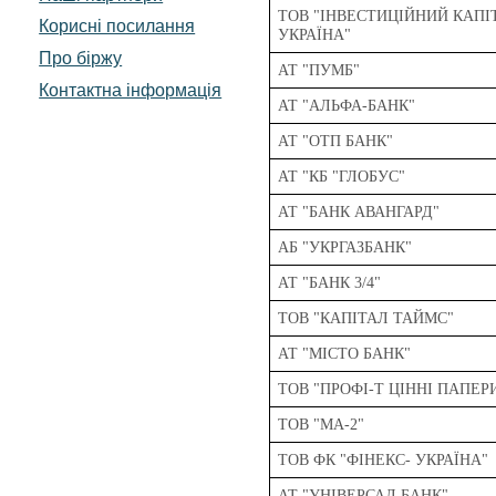
ТОВ "ІНВЕСТИЦІЙНИЙ КАПІ
Корисні посилання
УКРАЇНА"
Про біржу
АТ "ПУМБ"
Контактна інформація
АТ "АЛЬФА-БАНК"
АТ "ОТП БАНК"
АТ "КБ "ГЛОБУС"
АТ "БАНК АВАНГАРД"
АБ "УКРГАЗБАНК"
АТ "БАНК 3/4"
ТОВ "КАПІТАЛ ТАЙМС"
АТ "МІСТО БАНК"
ТОВ "ПРОФІ-Т ЦІННІ ПАПЕР
ТОВ "МА-2"
ТОВ ФК "ФІНЕКС- УКРАЇНА"
АТ "УНІВЕРСАЛ БАНК"