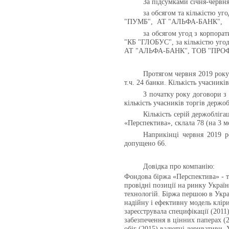
За підсумками січня-червн
за обсягом та кількістю
"ПУМБ",
АТ "АЛЬФА-БАНК",
за обсягом угод з корпо
"КБ "ГЛОБУС", за кількістю у
АТ "АЛЬФА-БАНК", ТОВ "ПРОФ
Протягом червня 2019 року
т.ч. 24 банки. Кількість учасникі
З початку року договори з
кількість учасників торгів держоб
Кількість серій держобліга
«Перспектива», склала 78 (на 3 м
Наприкінці червня 2019 р
допущено 66.
Довідка про компанію:
Фондова біржа «Перспектива» - те
провідні позиції на ринку Укра
технологій. Біржа першою в Укра
надійну і ефективну модель кліри
зареєструвала специфікації (2011)
забезпечення в цінних паперах (2
обіг (2015) валютні деривативи. 